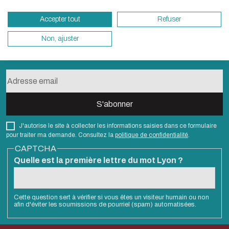
besoins énergétiques nécessaires à votre na
Accepter tout
Refuser
vous pouvez le parcourir dans son Mode Eco.
sollicitera très peu nos serveurs et vous devi
Non, ajuster
S'abonner à la newsletter
un acteur majeur de l’écoconception.
Merci pour votre contribution !
ACTIVER LE MODE ÉCO
ANNULE
J'autorise le site à collecter les informations saisies dans ce formulaire
pour traiter ma demande. Consultez la
politique de confidentialité
.
CAPTCHA
Quelle est la première lettre du mot Lyon ?
Cette question sert à vérifier si vous êtes un visiteur humain ou non
afin d'éviter les soumissions de pourriel (spam) automatisées.