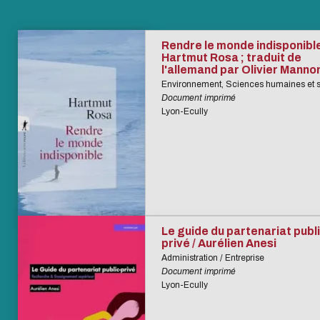
Rendre le monde indisponible
Hartmut Rosa ; traduit de
l'allemand par Olivier Manno
Environnement, Sciences humaines et s
Document imprimé
Lyon-Ecully
Le guide du partenariat publi
privé / Aurélien Anesi
Administration / Entreprise
Document imprimé
Lyon-Ecully