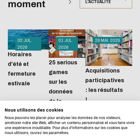
moment
L'ACTUALITÉ
02 JUL.
01 JUL.
29 MAI. 2026
2026
2026
Horaires
25 serious
d'été et
Acquisitions
games
L'écoconception, ça 
fermeture
participatives
sur les
estivale
concerne aussi !
: les résultats
données
!
de la
Nous utilisons des cookies
Nous avons développé ce site Internet dans 
recherche
Nous pouvons les placer pour analyser les données de nos visiteurs,
d'une démarche forte d'écoconception.
améliorer notre site Web, afficher un contenu personnalisé et vous faire vivre
une expérience inoubliable. Pour plus d'informations sur les cookies que
nous utilisons, ouvrez les paramètres.
Si vous aussi vous souhaitez diminuer drasti