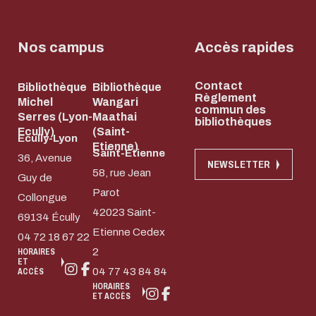
Nos campus
Accès rapides
Contact
Bibliothèque
Bibliothèque
Règlement
Michel
Wangari
commun des
Serres (Lyon-
Maathai
bibliothèques
Ecully)
(Saint-
Ecully-Lyon
Etienne)
Saint-Etienne
36, Avenue
NEWSLETTER
58, rue Jean
Guy de
Parot
Collongue
42023 Saint-
69134 Écully
Etienne Cedex
04 72 18 67 22
2
HORAIRES
ET
04 77 43 84 84
ACCÈS
HORAIRES
ET ACCÈS