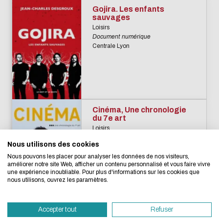
Gojira. Les enfants
sauvages
Loisirs
Document numérique
Centrale Lyon
L'écoconception, ça 
concerne aussi !
Cinéma, Une chronologie
du 7e art
Loisirs
Document imprimé
Nous utilisons des cookies
Nous avons développé ce site Internet dans 
Saint-Etienne
Nous pouvons les placer pour analyser les données de nos visiteurs,
d'une démarche forte d'écoconception.
améliorer notre site Web, afficher un contenu personnalisé et vous faire vivre
une expérience inoubliable. Pour plus d'informations sur les cookies que
nous utilisons, ouvrez les paramètres.
Si vous aussi vous souhaitez diminuer drasti
besoins énergétiques nécessaires à votre na
Accepter tout
Refuser
vous pouvez le parcourir dans son Mode Eco.