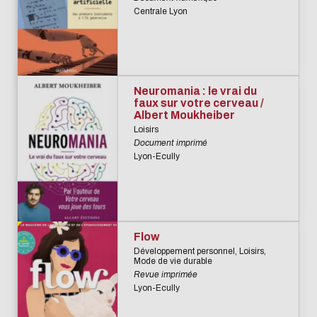
Biblio-Transitions
Cycle de vie de
Centrale Lyon
n°4 : Océans
la donnée
Biblio-Transitions
Données :
n°5 : La ville face à
services
la chaleur
Neuromania : le vrai du
support
faux sur votre cerveau /
Biblio-Transitions
Atelier de la
Albert Moukheiber
n°6 : l'IA en
Loisirs
donnée
Document imprimé
perspectives
DATALystE
Lyon-Ecully
Flow
Développement personnel, Loisirs,
Mode de vie durable
Revue imprimée
Lyon-Ecully