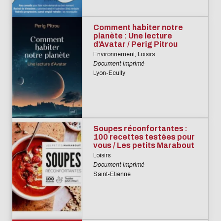
Comment habiter notre
planète : Une lecture
d'Avatar / Perig Pitrou
Environnement, Loisirs
Document imprimé
Lyon-Ecully
Soupes réconfortantes :
100 recettes testées pour
vous / Les petits Marabout
Loisirs
Document imprimé
Saint-Etienne