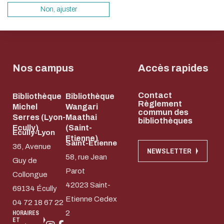
sollicitera très peu nos serveurs et vous devi
Non, ajuster
un acteur majeur de l’écoconception.
Merci pour votre contribution !
Nos campus
Accès rapides
ACTIVER LE MODE ÉCO
ANNULE
Contact
Bibliothèque
Bibliothèque
Règlement
Michel
Wangari
commun des
Serres (Lyon-
Maathai
bibliothèques
Ecully)
(Saint-
Ecully-Lyon
Etienne)
Saint-Etienne
36, Avenue
NEWSLETTER
58, rue Jean
Guy de
Parot
Collongue
42023 Saint-
69134 Écully
Etienne Cedex
04 72 18 67 22
2
HORAIRES
ET