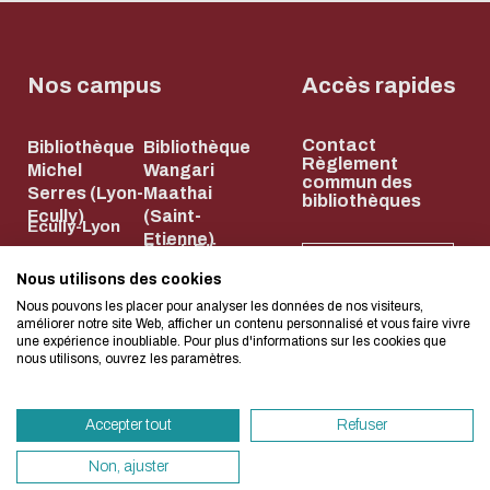
Biblio-Transitions
Cycle de vie de
n°4 : Océans
la donnée
Biblio-Transitions
Données :
Nos campus
Accès rapides
n°5 : La ville face à
services
la chaleur
support
Contact
Bibliothèque
Bibliothèque
L'écoconception, ça 
Règlement
Biblio-Transitions
Michel
Wangari
Atelier de la
commun des
Serres (Lyon-
Maathai
n°6 : l'IA en
concerne aussi !
bibliothèques
donnée
Ecully)
(Saint-
Ecully-Lyon
perspectives
Etienne)
DATALystE
Saint-Etienne
36, Avenue
NEWSLETTER
58, rue Jean
Nous utilisons des cookies
Nous avons développé ce site Internet dans 
Guy de
Nous pouvons les placer pour analyser les données de nos visiteurs,
Parot
d'une démarche forte d'écoconception.
Collongue
améliorer notre site Web, afficher un contenu personnalisé et vous faire vivre
42023 Saint-
une expérience inoubliable. Pour plus d'informations sur les cookies que
69134 Écully
nous utilisons, ouvrez les paramètres.
Etienne Cedex
Si vous aussi vous souhaitez diminuer drasti
04 72 18 67 22
2
HORAIRES
besoins énergétiques nécessaires à votre na
ET
Accepter tout
Refuser
04 77 43 84 84
ACCÈS
vous pouvez le parcourir dans son Mode Eco.
HORAIRES
sollicitera très peu nos serveurs et vous devi
Non, ajuster
ET ACCÈS