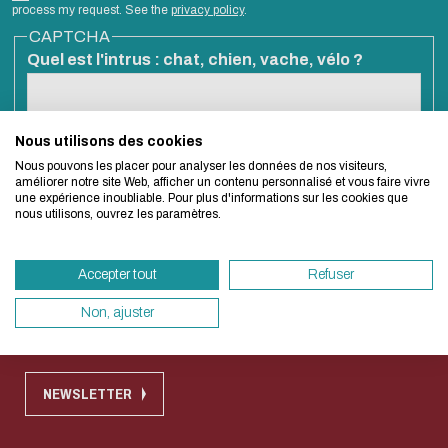
Biblio-Transitions
Cycle de vie de
process my request. See the
privacy policy
.
Eco-design concerns
n°4 : Océans
CAPTCHA
la donnée
Quel est l'intrus : chat, chien, vache, vélo ?
Biblio-Transitions
too!
Données :
n°5 : La ville face à
services
la chaleur
support
Esta pregunta es para comprobar si usted es un visitante humano y
Nous utilisons des cookies
We developed this website as part of a stron
prevenir envíos de spam automatizado.
Biblio-Transitions
Atelier de la
Nous pouvons les placer pour analyser les données de nos visiteurs,
design approach.
n°6 : l'IA en
améliorer notre site Web, afficher un contenu personnalisé et vous faire vivre
donnée
une expérience inoubliable. Pour plus d'informations sur les cookies que
perspectives
nous utilisons, ouvrez les paramètres.
DATALystE
If you also want to drastically reduce energy
necessary for your navigation, you can browse 
Quick access
Accepter tout
Refuser
Eco Mode. This will place very little demand 
servers and you will thus become a major play
Non, ajuster
Contact
Règlement commun des bibliothèques
design.
Thank you for your contribution !
NEWSLETTER
CANCELAR