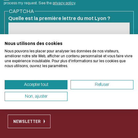
Biblio-Transitions
Cycle de vie de
process my request. See the
privacy policy
.
Eco-design concerns
n°4 : Océans
CAPTCHA
la donnée
Quelle est la première lettre du mot Lyon ?
Biblio-Transitions
too!
Données :
n°5 : La ville face à
services
la chaleur
support
Esta pregunta es para comprobar si usted es un visitante humano y
Nous utilisons des cookies
We developed this website as part of a stron
prevenir envíos de spam automatizado.
Biblio-Transitions
Atelier de la
Nous pouvons les placer pour analyser les données de nos visiteurs,
design approach.
n°6 : l'IA en
améliorer notre site Web, afficher un contenu personnalisé et vous faire vivre
donnée
une expérience inoubliable. Pour plus d'informations sur les cookies que
perspectives
nous utilisons, ouvrez les paramètres.
DATALystE
If you also want to drastically reduce energy
necessary for your navigation, you can browse 
Quick access
Accepter tout
Refuser
Eco Mode. This will place very little demand 
servers and you will thus become a major play
Non, ajuster
Contact
Règlement commun des bibliothèques
design.
Thank you for your contribution !
NEWSLETTER
CANCELAR