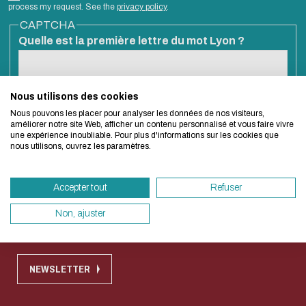
Biblio-Transitions
Cycle de vie de
process my request. See the
privacy policy
.
Eco-design concerns
n°4 : Océans
CAPTCHA
la donnée
Quelle est la première lettre du mot Lyon ?
Biblio-Transitions
too!
Données :
n°5 : La ville face à
services
la chaleur
support
Esta pregunta es para comprobar si usted es un visitante humano y
Nous utilisons des cookies
We developed this website as part of a stron
prevenir envíos de spam automatizado.
Biblio-Transitions
Atelier de la
Nous pouvons les placer pour analyser les données de nos visiteurs,
design approach.
n°6 : l'IA en
améliorer notre site Web, afficher un contenu personnalisé et vous faire vivre
donnée
une expérience inoubliable. Pour plus d'informations sur les cookies que
perspectives
nous utilisons, ouvrez les paramètres.
DATALystE
If you also want to drastically reduce energy
necessary for your navigation, you can browse 
Quick access
Accepter tout
Refuser
Eco Mode. This will place very little demand 
servers and you will thus become a major play
Non, ajuster
Contact
Règlement commun des bibliothèques
design.
Thank you for your contribution !
NEWSLETTER
CANCELAR