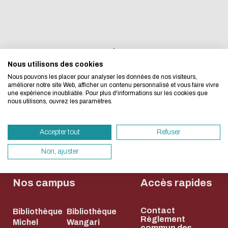
L'écoconception, ça 
cons...
concerne aussi !
2
3
4
5
6
Nous utilisons des cookies
Nous avons développé ce site Internet dans 
Nous pouvons les placer pour analyser les données de nos visiteurs,
d'une démarche forte d'écoconception.
améliorer notre site Web, afficher un contenu personnalisé et vous faire vivre
une expérience inoubliable. Pour plus d'informations sur les cookies que
nous utilisons, ouvrez les paramètres.
Si vous aussi vous souhaitez diminuer drasti
besoins énergétiques nécessaires à votre na
Accepter tout
Refuser
vous pouvez le parcourir dans son Mode Eco.
sollicitera très peu nos serveurs et vous devi
Non, ajuster
un acteur majeur de l’écoconception.
Merci pour votre contribution !
Nos campus
Accès rapides
Contact
Bibliothèque
Bibliothèque
ACTIVER LE MODE ÉCO
ANNULE
Règlement
Michel
Wangari
commun des