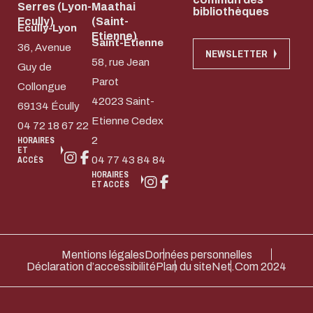
Serres (Lyon-
Maathai
bibliothèques
Ecully)
(Saint-
Ecully-Lyon
Etienne)
Saint-Etienne
36, Avenue
NEWSLETTER
58, rue Jean
Guy de
Parot
Collongue
42023 Saint-
69134 Écully
Etienne Cedex
04 72 18 67 22
2
HORAIRES
ET
04 77 43 84 84
ACCÈS
HORAIRES
ET ACCÈS
Mentions légales
Données personnelles
Déclaration d’accessibilité
Plan du site
Net.Com 2024