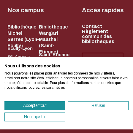
Biblio-Transitions
Cycle de vie de
n°4 : Océans
Nos campus
Accès rapides
la donnée
Biblio-Transitions
Données :
Contact
n°5 : La ville face à
Bibliothèque
Bibliothèque
services
L'écoconception, ça 
Règlement
Michel
Wangari
la chaleur
commun des
support
Serres (Lyon-
Maathai
bibliothèques
concerne aussi !
Biblio-Transitions
Ecully)
(Saint-
Atelier de la
Ecully-Lyon
Etienne)
n°6 : l'IA en
Saint-Etienne
donnée
36, Avenue
NEWSLETTER
perspectives
58, rue Jean
Guy de
DATALystE
Nous utilisons des cookies
Nous avons développé ce site Internet dans 
Parot
Collongue
Nous pouvons les placer pour analyser les données de nos visiteurs,
d'une démarche forte d'écoconception.
améliorer notre site Web, afficher un contenu personnalisé et vous faire vivre
42023 Saint-
69134 Écully
une expérience inoubliable. Pour plus d'informations sur les cookies que
nous utilisons, ouvrez les paramètres.
Etienne Cedex
04 72 18 67 22
Si vous aussi vous souhaitez diminuer drasti
2
HORAIRES
besoins énergétiques nécessaires à votre na
ET
04 77 43 84 84
ACCÈS
Accepter tout
Refuser
vous pouvez le parcourir dans son Mode Eco.
HORAIRES
ET ACCÈS
sollicitera très peu nos serveurs et vous devi
Non, ajuster
un acteur majeur de l’écoconception.