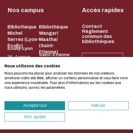
Biblio-Transitions
Cycle de vie de
n°4 : Océans
Nos campus
Accès rapides
la donnée
Biblio-Transitions
Données :
Contact
n°5 : La ville face à
Bibliothèque
Bibliothèque
services
L'écoconception, ça 
Règlement
Michel
Wangari
la chaleur
commun des
support
Serres (Lyon-
Maathai
bibliothèques
concerne aussi !
Biblio-Transitions
Ecully)
(Saint-
Atelier de la
Ecully-Lyon
Etienne)
n°6 : l'IA en
Saint-Etienne
donnée
36, Avenue
NEWSLETTER
perspectives
58, rue Jean
Guy de
DATALystE
Nous utilisons des cookies
Nous avons développé ce site Internet dans 
Parot
Collongue
Nous pouvons les placer pour analyser les données de nos visiteurs,
d'une démarche forte d'écoconception.
améliorer notre site Web, afficher un contenu personnalisé et vous faire vivre
42023 Saint-
69134 Écully
une expérience inoubliable. Pour plus d'informations sur les cookies que
nous utilisons, ouvrez les paramètres.
Etienne Cedex
04 72 18 67 22
Si vous aussi vous souhaitez diminuer drasti
2
HORAIRES
besoins énergétiques nécessaires à votre na
ET
04 77 43 84 84
ACCÈS
Accepter tout
Refuser
vous pouvez le parcourir dans son Mode Eco.
HORAIRES
ET ACCÈS
sollicitera très peu nos serveurs et vous devi
Non, ajuster
un acteur majeur de l’écoconception.