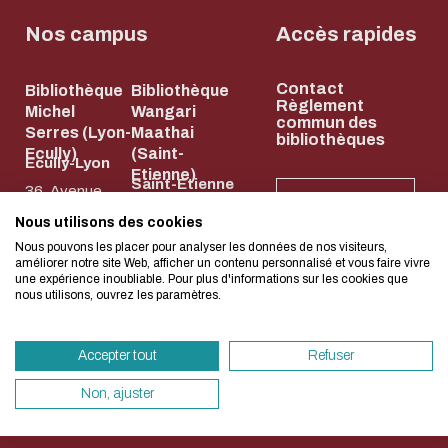
Biblio-Transitions
Cycle de vie de
n°4 : Océans
Nos campus
Accès rapides
la donnée
Biblio-Transitions
Données :
Contact
n°5 : La ville face à
Bibliothèque
Bibliothèque
services
L'écoconception, ça 
Règlement
Michel
Wangari
la chaleur
commun des
support
Serres (Lyon-
Maathai
bibliothèques
concerne aussi !
Biblio-Transitions
Ecully)
(Saint-
Atelier de la
Ecully-Lyon
Etienne)
n°6 : l'IA en
Saint-Etienne
donnée
36, Avenue
NEWSLETTER
perspectives
58, rue Jean
Guy de
DATALystE
Nous utilisons des cookies
Nous avons développé ce site Internet dans 
Parot
Collongue
Nous pouvons les placer pour analyser les données de nos visiteurs,
d'une démarche forte d'écoconception.
améliorer notre site Web, afficher un contenu personnalisé et vous faire vivre
42023 Saint-
69134 Écully
une expérience inoubliable. Pour plus d'informations sur les cookies que
nous utilisons, ouvrez les paramètres.
Etienne Cedex
04 72 18 67 22
Si vous aussi vous souhaitez diminuer drasti
2
HORAIRES
besoins énergétiques nécessaires à votre na
ET
04 77 43 84 84
ACCÈS
Accepter tout
Refuser
vous pouvez le parcourir dans son Mode Eco.
HORAIRES
ET ACCÈS
sollicitera très peu nos serveurs et vous devi
Non, ajuster
un acteur majeur de l’écoconception.