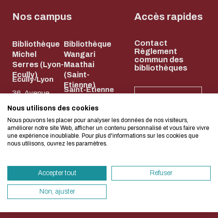
Biblio-Transitions
Cycle de vie de
n°4 : Océans
Nos campus
Accès rapides
la donnée
Biblio-Transitions
Données :
Contact
n°5 : La ville face à
Bibliothèque
Bibliothèque
services
L'écoconception, ça 
Règlement
Michel
Wangari
la chaleur
commun des
support
Serres (Lyon-
Maathai
bibliothèques
concerne aussi !
Biblio-Transitions
Ecully)
(Saint-
Atelier de la
Ecully-Lyon
Etienne)
n°6 : l'IA en
Saint-Etienne
donnée
36, Avenue
NEWSLETTER
perspectives
58, rue Jean
Guy de
DATALystE
Nous utilisons des cookies
Nous avons développé ce site Internet dans 
Parot
Collongue
Nous pouvons les placer pour analyser les données de nos visiteurs,
d'une démarche forte d'écoconception.
améliorer notre site Web, afficher un contenu personnalisé et vous faire vivre
42023 Saint-
69134 Écully
une expérience inoubliable. Pour plus d'informations sur les cookies que
nous utilisons, ouvrez les paramètres.
Etienne Cedex
04 72 18 67 22
Si vous aussi vous souhaitez diminuer drasti
2
HORAIRES
besoins énergétiques nécessaires à votre na
ET
04 77 43 84 84
ACCÈS
Accepter tout
Refuser
vous pouvez le parcourir dans son Mode Eco.
HORAIRES
ET ACCÈS
sollicitera très peu nos serveurs et vous devi
Non, ajuster
un acteur majeur de l’écoconception.