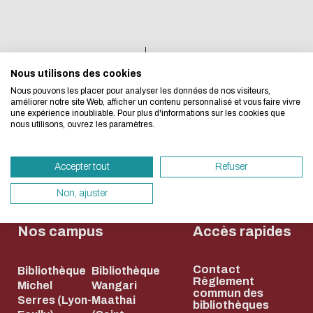
bibliothèque
les élèves
organise une
de
concerne aussi !
nouvelle
l'association
séance de
Planet and
1
2
3
4
5
Nous utilisons des cookies
Nous avons développé ce site Internet dans 
cinéma le
Co : jeudi 28
Nous pouvons les placer pour analyser les données de nos visiteurs,
d'une démarche forte d'écoconception.
jeudi 18 juin !
mai entre
améliorer notre site Web, afficher un contenu personnalisé et vous faire vivre
une expérience inoubliable. Pour plus d'informations sur les cookies que
12h30 et
nous utilisons, ouvrez les paramètres.
14h.
Si vous aussi vous souhaitez diminuer drasti
besoins énergétiques nécessaires à votre na
Accepter tout
Refuser
vous pouvez le parcourir dans son Mode Eco.
sollicitera très peu nos serveurs et vous devi
Non, ajuster
un acteur majeur de l’écoconception.
Nos campus
Accès rapides
Merci pour votre contribution !
Contact
Bibliothèque
Bibliothèque
ACTIVER LE MODE ÉCO
ANNULE
Règlement
Michel
Wangari
commun des
Serres (Lyon-
Maathai
bibliothèques