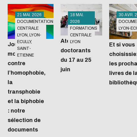
21 MAI. 2026
18 MAI.
30 AVR. 
DOCUMENTATION
2026
DOCUME
CENTRALE
FORMATIONS
LYON-EC
Dans le
Du 17 au 25
LYON, LYON-
CENTRALE
prolongement
juin, la
Ateliers
ECULLY,
LYON
Journée
Et si vous
de la Journée
bibliothèque
SAINT-
doctorants
mondiale
choisissie
ETIENNE
mondiale
Michel
du 17 au 25
contre
les proch
contre
Serres
juin
l’homophobie,
propose aux
l’homophobie,
livres de l
la transphobie
doctorants
la
bibliothèq
et la biphobie,
de Centrale
transphobie
la bibliothèque
Lyon 7
et la biphobie
propose une
ateliers d'1h
: notre
sélection de
sur
sélection de
documents
différentes
documents
dédiée aux
thématiques