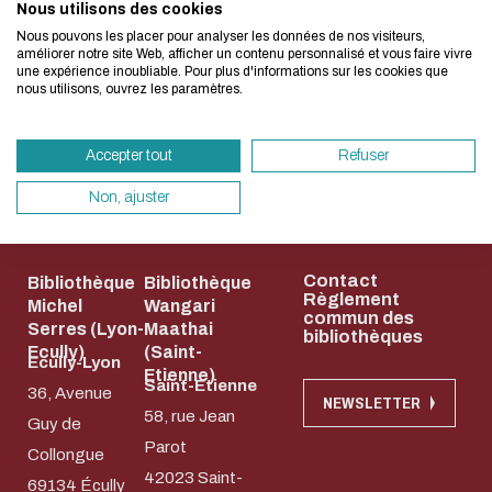
Nous utilisons des cookies
Nous avons développé ce site Internet dans 
votre
Nous pouvons les placer pour analyser les données de nos visiteurs,
d'une démarche forte d'écoconception.
bien-...
améliorer notre site Web, afficher un contenu personnalisé et vous faire vivre
une expérience inoubliable. Pour plus d'informations sur les cookies que
nous utilisons, ouvrez les paramètres.
Si vous aussi vous souhaitez diminuer drasti
besoins énergétiques nécessaires à votre na
Accepter tout
Refuser
vous pouvez le parcourir dans son Mode Eco.
sollicitera très peu nos serveurs et vous devi
Non, ajuster
Nos campus
Accès rapides
un acteur majeur de l’écoconception.
Merci pour votre contribution !
Contact
Bibliothèque
Bibliothèque
Règlement
Michel
Wangari
commun des
Serres (Lyon-
Maathai
ACTIVER LE MODE ÉCO
ANNULE
bibliothèques
Ecully)
(Saint-
Ecully-Lyon
Etienne)
Saint-Etienne
36, Avenue
NEWSLETTER
58, rue Jean
Guy de
Parot
Collongue
42023 Saint-
69134 Écully