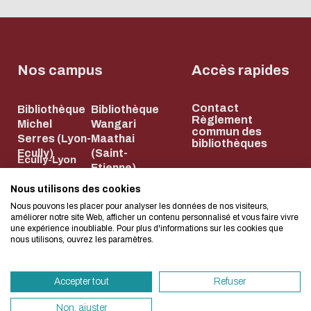
Biblio-Transitions
Cycle de vie de
n°4 : Océans
la donnée
Biblio-Transitions
Données :
n°5 : La ville face à
Nos campus
Accès rapides
services
la chaleur
support
Biblio-Transitions
L'écoconception, ça 
Contact
Bibliothèque
Bibliothèque
Atelier de la
Règlement
Michel
Wangari
n°6 : l'IA en
commun des
donnée
concerne aussi !
Serres (Lyon-
Maathai
bibliothèques
perspectives
Ecully)
(Saint-
DATALystE
Ecully-Lyon
Etienne)
Saint-Etienne
36, Avenue
NEWSLETTER
Nous utilisons des cookies
Nous avons développé ce site Internet dans 
58, rue Jean
Guy de
Nous pouvons les placer pour analyser les données de nos visiteurs,
d'une démarche forte d'écoconception.
Parot
améliorer notre site Web, afficher un contenu personnalisé et vous faire vivre
Collongue
une expérience inoubliable. Pour plus d'informations sur les cookies que
42023 Saint-
69134 Écully
nous utilisons, ouvrez les paramètres.
Si vous aussi vous souhaitez diminuer drasti
Etienne Cedex
04 72 18 67 22
besoins énergétiques nécessaires à votre na
2
HORAIRES
Accepter tout
Refuser
ET
vous pouvez le parcourir dans son Mode Eco.
04 77 43 84 84
ACCÈS
HORAIRES
sollicitera très peu nos serveurs et vous devi
Non, ajuster