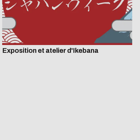
Que portais-tu ce jour-là ? », adaptation
française de « What were you wearing? ».
L’exposition est proposée par la Mission Égalité,
le Skylab et la bibliothèque...
Exposition et atelier d'Ikebana