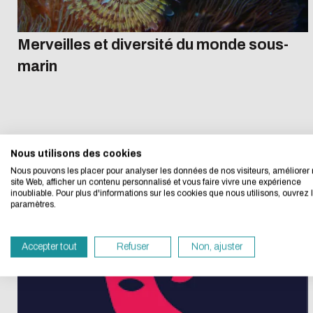
Merveilles et diversité du monde sous-
marin
L'écoconc
Nous utilisons des cookies
Nous avons développé
Nous pouvons les placer pour analyser les données de nos visiteurs, améliorer 
17 FÉV. 2025 - 04 AVR. 2025
EXPOSITION
site Web, afficher un contenu personnalisé et vous faire vivre une expérience
LYON-ECULLY
inoubliable. Pour plus d'informations sur les cookies que nous utilisons, ouvrez 
Si vous aussi vous s
paramètres.
navigation, vous pouv
vous deviendrez ainsi
Accepter tout
Refuser
Non, ajuster
Merci pour votre contr