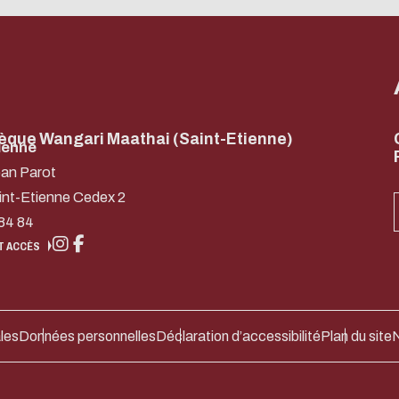
hèque Wangari Maathai (Saint-Etienne)
ienne
ean Parot
int-Etienne Cedex 2
84 84
T ACCÈS
les
Données personnelles
Déclaration d’accessibilité
Plan du site