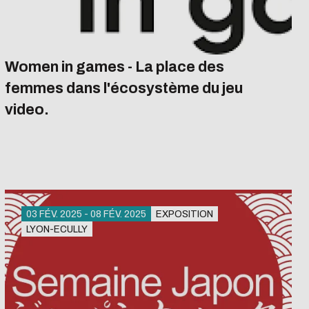
Women in games - La place des
femmes dans l'écosystème du jeu
video.
03 FÉV. 2025 - 08 FÉV. 2025
EXPOSITION
LYON-ECULLY
Showroom du skylab
Dans le cadre de La semaine de l’égalité,
l’association "En parler" présente l’exposition «