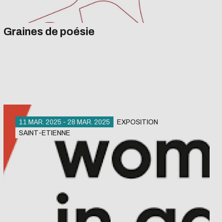
Graines de poésie
ussi !
conception.
11 MAR. 2025 - 28 MAR. 2025
EXPOSITION
SAINT-ETIENNE
cessaires à votre
Bibliothèque Wangari Maathai
peu nos serveurs et