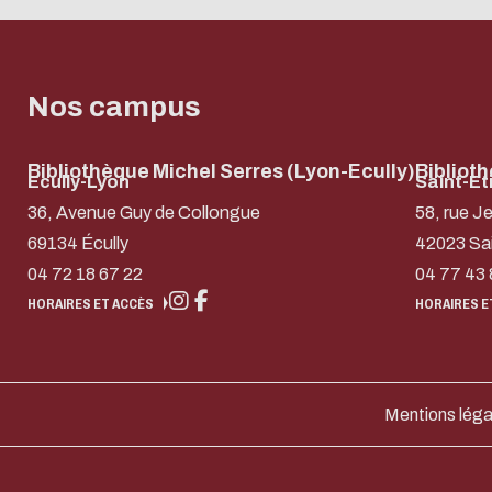
Nos campus
Bibliothèque Michel Serres (Lyon-Ecully)
Bibliot
Ecully-Lyon
Saint-Et
36, Avenue Guy de Collongue
58, rue J
69134 Écully
42023 Sa
04 72 18 67 22
04 77 43 
HORAIRES ET ACCÈS
HORAIRES E
Mentions léga