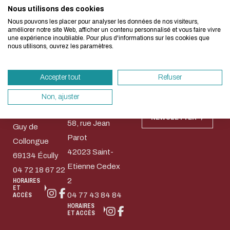
Nous utilisons des cookies
Nous avons développé ce site Internet dans 
Nous pouvons les placer pour analyser les données de nos visiteurs,
d'une démarche forte d'écoconception.
améliorer notre site Web, afficher un contenu personnalisé et vous faire vivre
Nos campus
Accès rapides
une expérience inoubliable. Pour plus d'informations sur les cookies que
nous utilisons, ouvrez les paramètres.
Si vous aussi vous souhaitez diminuer drasti
Contact
Bibliothèque
Bibliothèque
besoins énergétiques nécessaires à votre na
Règlement
Michel
Wangari
commun des
Accepter tout
Refuser
vous pouvez le parcourir dans son Mode Eco.
Serres (Lyon-
Maathai
bibliothèques
Ecully)
(Saint-
sollicitera très peu nos serveurs et vous devi
Non, ajuster
Ecully-Lyon
Etienne)
Saint-Etienne
un acteur majeur de l’écoconception.
36, Avenue
NEWSLETTER
58, rue Jean
Merci pour votre contribution !
Guy de
Parot
Collongue
42023 Saint-
69134 Écully
ACTIVER LE MODE ÉCO
ANNULE
Etienne Cedex
04 72 18 67 22
2
HORAIRES
ET
04 77 43 84 84
ACCÈS
HORAIRES
ET ACCÈS