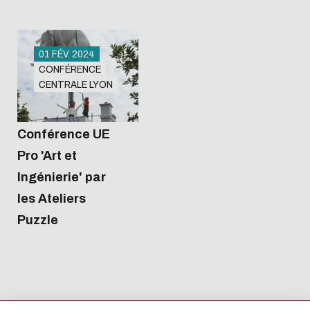
01 FÉV. 2024
CONFÉRENCE
CENTRALE LYON
Amphi 2
12:30
Conférence UE
Pro 'Art et
Ingénierie' par
les Ateliers
Puzzle
L'écoconception, ça 
concerne aussi !