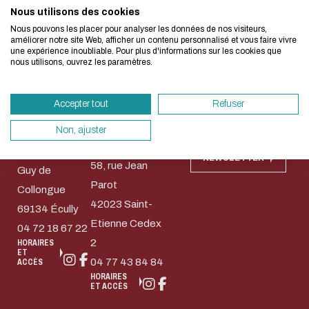
Nous utilisons des cookies
Nous avons développé ce site Internet dans 
Nous pouvons les placer pour analyser les données de nos visiteurs,
d'une démarche forte d'écoconception.
améliorer notre site Web, afficher un contenu personnalisé et vous faire vivre
Nos campus
Accès rapides
une expérience inoubliable. Pour plus d'informations sur les cookies que
nous utilisons, ouvrez les paramètres.
Si vous aussi vous souhaitez diminuer drasti
Contact
Bibliothèque
Bibliothèque
besoins énergétiques nécessaires à votre na
Règlement
Michel
Wangari
commun des
Accepter tout
Refuser
vous pouvez le parcourir dans son Mode Eco.
Serres (Lyon-
Maathai
bibliothèques
Ecully)
(Saint-
sollicitera très peu nos serveurs et vous devi
Non, ajuster
Ecully-Lyon
Etienne)
Saint-Etienne
un acteur majeur de l’écoconception.
36, Avenue
NEWSLETTER
58, rue Jean
Merci pour votre contribution !
Guy de
Parot
Collongue
42023 Saint-
69134 Écully
ACTIVER LE MODE ÉCO
ANNULE
Etienne Cedex
04 72 18 67 22
2
HORAIRES
ET
04 77 43 84 84
ACCÈS
HORAIRES
ET ACCÈS