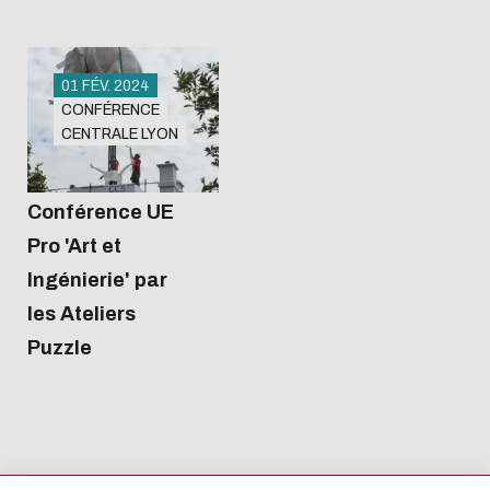
01 FÉV. 2024
CONFÉRENCE
CENTRALE LYON
Amphi 2
12:30
Conférence UE
Pro 'Art et
Ingénierie' par
les Ateliers
Puzzle
L'écoconception, ça 
concerne aussi !