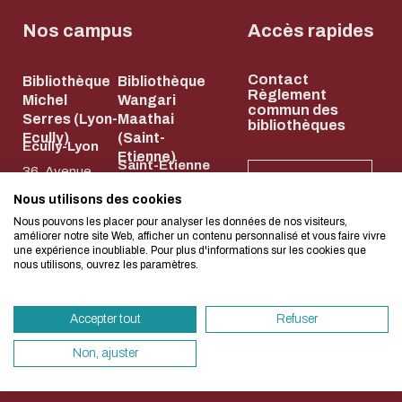
Biblio-Transitions
Cycle de vie de
n°4 : Océans
Nos campus
Accès rapides
la donnée
Biblio-Transitions
Données :
Contact
n°5 : La ville face à
Bibliothèque
Bibliothèque
services
L'écoconception, ça 
Règlement
Michel
Wangari
la chaleur
commun des
support
Serres (Lyon-
Maathai
bibliothèques
concerne aussi !
Biblio-Transitions
Ecully)
(Saint-
Atelier de la
Ecully-Lyon
Etienne)
n°6 : l'IA en
Saint-Etienne
donnée
36, Avenue
NEWSLETTER
perspectives
58, rue Jean
Guy de
DATALystE
Nous utilisons des cookies
Nous avons développé ce site Internet dans 
Parot
Collongue
Nous pouvons les placer pour analyser les données de nos visiteurs,
d'une démarche forte d'écoconception.
améliorer notre site Web, afficher un contenu personnalisé et vous faire vivre
42023 Saint-
69134 Écully
une expérience inoubliable. Pour plus d'informations sur les cookies que
nous utilisons, ouvrez les paramètres.
Etienne Cedex
04 72 18 67 22
Si vous aussi vous souhaitez diminuer drasti
2
HORAIRES
besoins énergétiques nécessaires à votre na
ET
04 77 43 84 84
ACCÈS
Accepter tout
Refuser
vous pouvez le parcourir dans son Mode Eco.
HORAIRES
ET ACCÈS
sollicitera très peu nos serveurs et vous devi
Non, ajuster
un acteur majeur de l’écoconception.