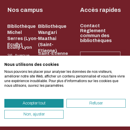
Biblio-Transitions
Cycle de vie de
n°4 : Océans
Nos campus
Accès rapides
la donnée
Biblio-Transitions
Données :
Contact
n°5 : La ville face à
Bibliothèque
Bibliothèque
services
L'écoconception, ça 
Règlement
Michel
Wangari
la chaleur
commun des
support
Serres (Lyon-
Maathai
bibliothèques
concerne aussi !
Biblio-Transitions
Ecully)
(Saint-
Atelier de la
Ecully-Lyon
Etienne)
n°6 : l'IA en
Saint-Etienne
donnée
36, Avenue
NEWSLETTER
perspectives
58, rue Jean
Guy de
DATALystE
Nous utilisons des cookies
Nous avons développé ce site Internet dans 
Parot
Collongue
Nous pouvons les placer pour analyser les données de nos visiteurs,
d'une démarche forte d'écoconception.
améliorer notre site Web, afficher un contenu personnalisé et vous faire vivre
42023 Saint-
69134 Écully
une expérience inoubliable. Pour plus d'informations sur les cookies que
nous utilisons, ouvrez les paramètres.
Etienne Cedex
04 72 18 67 22
Si vous aussi vous souhaitez diminuer drasti
2
HORAIRES
besoins énergétiques nécessaires à votre na
ET
04 77 43 84 84
ACCÈS
Accepter tout
Refuser
vous pouvez le parcourir dans son Mode Eco.
HORAIRES
ET ACCÈS
sollicitera très peu nos serveurs et vous devi
Non, ajuster
un acteur majeur de l’écoconception.