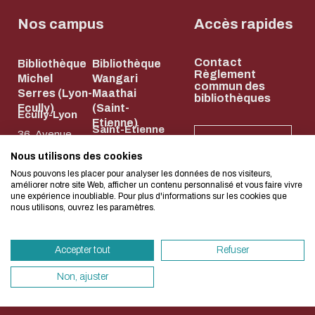
Biblio-Transitions
Cycle de vie de
n°4 : Océans
Nos campus
Accès rapides
la donnée
Biblio-Transitions
Données :
Contact
n°5 : La ville face à
Bibliothèque
Bibliothèque
services
L'écoconception, ça 
Règlement
Michel
Wangari
la chaleur
commun des
support
Serres (Lyon-
Maathai
bibliothèques
concerne aussi !
Biblio-Transitions
Ecully)
(Saint-
Atelier de la
Ecully-Lyon
Etienne)
n°6 : l'IA en
Saint-Etienne
donnée
36, Avenue
NEWSLETTER
perspectives
58, rue Jean
Guy de
DATALystE
Nous utilisons des cookies
Nous avons développé ce site Internet dans 
Parot
Collongue
Nous pouvons les placer pour analyser les données de nos visiteurs,
d'une démarche forte d'écoconception.
améliorer notre site Web, afficher un contenu personnalisé et vous faire vivre
42023 Saint-
69134 Écully
une expérience inoubliable. Pour plus d'informations sur les cookies que
nous utilisons, ouvrez les paramètres.
Etienne Cedex
04 72 18 67 22
Si vous aussi vous souhaitez diminuer drasti
2
HORAIRES
besoins énergétiques nécessaires à votre na
ET
04 77 43 84 84
ACCÈS
Accepter tout
Refuser
vous pouvez le parcourir dans son Mode Eco.
HORAIRES
ET ACCÈS
sollicitera très peu nos serveurs et vous devi
Non, ajuster
un acteur majeur de l’écoconception.