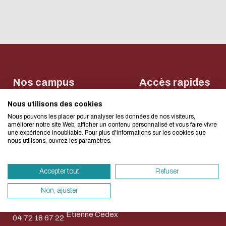
L'écoconception, ça 
concerne aussi !
Nos campus
Accès rapides
Nous utilisons des cookies
Nous avons développé ce site Internet dans 
Contact
Bibliothèque
Bibliothèque
Nous pouvons les placer pour analyser les données de nos visiteurs,
Règlement
d'une démarche forte d'écoconception.
Michel
Wangari
améliorer notre site Web, afficher un contenu personnalisé et vous faire vivre
commun des
Serres (Lyon-
Maathai
une expérience inoubliable. Pour plus d'informations sur les cookies que
bibliothèques
nous utilisons, ouvrez les paramètres.
Ecully)
(Saint-
Ecully-Lyon
Si vous aussi vous souhaitez diminuer drasti
Etienne)
Saint-Etienne
36, Avenue
besoins énergétiques nécessaires à votre na
NEWSLETTER
Accepter tout
Refuser
58, rue Jean
Guy de
vous pouvez le parcourir dans son Mode Eco.
Parot
Collongue
sollicitera très peu nos serveurs et vous devi
Non, ajuster
42023 Saint-
69134 Écully
un acteur majeur de l’écoconception.
Etienne Cedex
04 72 18 67 22
Merci pour votre contribution !