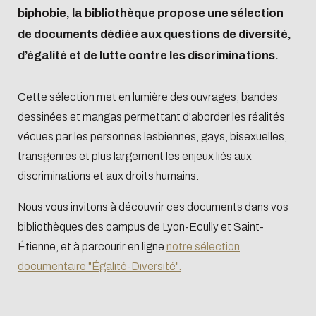
Biblio-Transitions
Cycle de vie de
biphobie, la bibliothèque propose une sélection
n°4 : Océans
la donnée
de documents dédiée aux questions de diversité,
Biblio-Transitions
Données :
d’égalité et de lutte contre les discriminations.
n°5 : La ville face à
services
la chaleur
support
Cette sélection met en lumière des ouvrages, bandes
Biblio-Transitions
Atelier de la
dessinées et mangas permettant d’aborder les réalités
n°6 : l'IA en
donnée
vécues par les personnes lesbiennes, gays, bisexuelles,
perspectives
transgenres et plus largement les enjeux liés aux
DATALystE
discriminations et aux droits humains.
Nous vous invitons à découvrir ces documents dans vos
bibliothèques des campus de Lyon-Ecully et Saint-
Étienne, et à parcourir en ligne
notre sélection
documentaire "Égalité-Diversité".