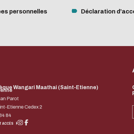
es personnelles
Déclaration d’acce
hèque Wangari Maathai (Saint-Etienne)
ienne
ean Parot
int-Etienne Cedex 2
84 84
T ACCÈS