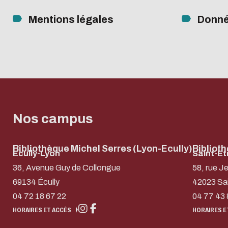
Mentions légales
Donné
Nos campus
Bibliothèque Michel Serres (Lyon-Ecully)
Bibliot
Ecully-Lyon
Saint-Et
36, Avenue Guy de Collongue
58, rue J
69134 Écully
42023 Sa
04 72 18 67 22
04 77 43 
HORAIRES ET ACCÈS
HORAIRES E