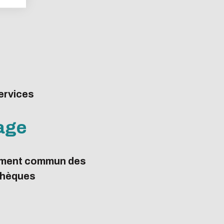
ACTIVER LE MODE ÉCO
ANNULER
ervices
page
ment commun des
thèques