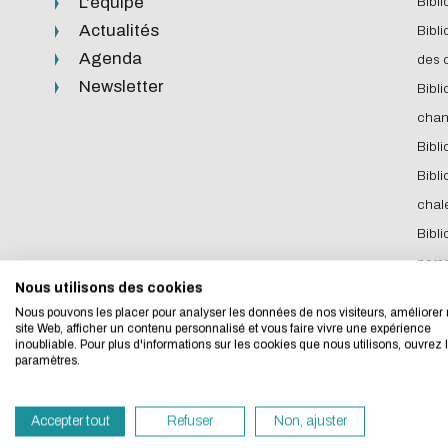
L'équipe
Bibli
Actualités
Bibli
Agenda
des c
Newsletter
Bibli
chan
Bibli
Bibli
chal
L'écoconc
Bibli
pers
Nous utilisons des cookies
Nous avons développé
Nous pouvons les placer pour analyser les données de nos visiteurs, améliorer 
site Web, afficher un contenu personnalisé et vous faire vivre une expérience
inoubliable. Pour plus d'informations sur les cookies que nous utilisons, ouvrez 
Si vous aussi vous s
paramètres.
navigation, vous pouv
vous deviendrez ainsi
Accepter tout
Refuser
Non, ajuster
Histoire et culture
Merci pour votre contr