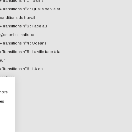
o-Transitions n°1 : jardins
o-Transitions n°2 : Qualié de vie et
onditions de travail
o-Transitions n°3 : Face au
gement climatique
o-Transitions n°4 : Océans
o-Transitions n°5 : La ville face à la
eur
eption, ça vous concerne a
o-Transitions n°6 : l'IA en
pectives
 ce site Internet dans le cadre d'une démarche forte d'éco
notre
les
ouhaitez diminuer drastiquement les besoins énergétiques né
ez le parcourir dans son Mode Eco. Celui-ci sollicitera très 
 un acteur majeur de l’écoconception.
ibution !