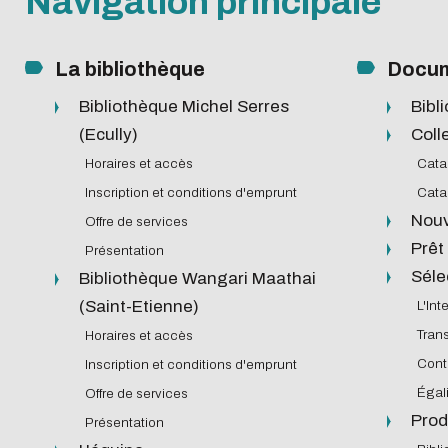
Navigation principale
Présentation
Guide science ouverte Centrale
Présent
Biblio-Tr
Lyon
Biblio-Tr
L'Intelligence artificielle
La bibliothèque
Docum
vie et de
Transition écologique
Agenda
Newsle
Bibliothèque Michel Serres
Bibl
Biblio-T
Contre le racisme et
Gérer ses données de
Bibliom
(Ecully)
Coll
changem
l'antisémitisme
recherche
Horaires et accès
Cata
Biblio-T
Égalité - diversité
Inscription et conditions d'emprunt
Cata
Biblio-Tr
Cycle de vie de la donnée
Nou
Offre de services
face à l
Données : services support
Prêt
Présentation
Biblio-Tr
Atelier de la donnée DATALystE
Séle
Bibliothèque Wangari Maathai
perspect
(Saint-Etienne)
L'Int
Tran
Horaires et accès
Contr
Inscription et conditions d'emprunt
Égali
Offre de services
Prod
Présentation