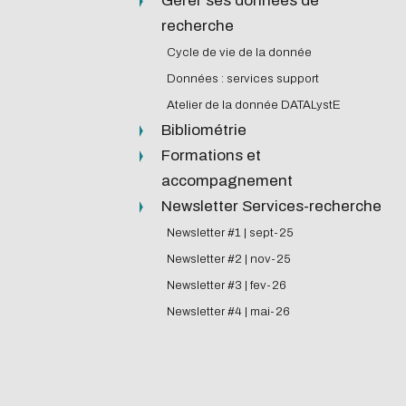
Gérer ses données de
recherche
Cycle de vie de la donnée
Données : services support
Atelier de la donnée DATALystE
Bibliométrie
Formations et
accompagnement
ussi !
Newsletter Services-recherche
Newsletter #1 | sept-25
Newsletter #2 | nov-25
conception.
Newsletter #3 | fev-26
Newsletter #4 | mai-26
cessaires à votre
peu nos serveurs et