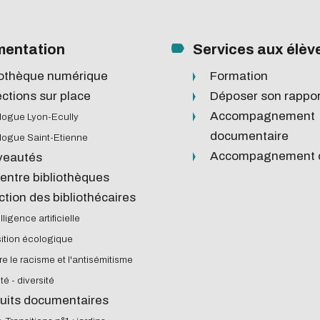
ation
ansitions n°1 : jardins
ansitions n°2 : Qualié de
entation
Services aux élèv
s conditions de travail
tter
iothèque numérique
Formation
ransitions n°3 : Face au
étrie
Formations et
ections sur place
Déposer son rappor
ent climatique
accompagneme
Accompagnement
logue Lyon-Ecully
ransitions n°4 : Océans
documentaire
logue Saint-Etienne
ansitions n°5 : La ville
Accompagnement c
veautés
a chaleur
 entre bibliothèques
ansitions n°6 : l'IA en
ction des bibliothécaires
ives
elligence artificielle
sition écologique
e le racisme et l'antisémitisme
té - diversité
uits documentaires