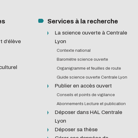
es
Services à la recherche
La science ouverte à Centrale
Newsletter Services-
t d’élève
Lyon
nt
recherche
Contexte national
Baromètre science ouverte
Newsletter #1 | sept-25
ulturel
Organigramme et feuilles de route
Newsletter #2 | nov-25
Guide science ouverte Centrale Lyon
Newsletter #3 | fev-26
Publier en accès ouvert
Newsletter #4 | mai-26
Conseils et points de vigilance
Abonnements Lecture et publication
Déposer dans HAL Centrale
Lyon
Déposer sa thèse