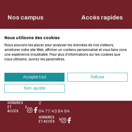
L'écoconception, ça 
concerne aussi !
Nos campus
Accès rapides
Contact
Bibliothèque
Bibliothèque
Nous utilisons des cookies
Nous avons développé ce site Internet dans 
Règlement
Michel
Wangari
commun des
Nous pouvons les placer pour analyser les données de nos visiteurs,
Serres (Lyon-
Maathai
d'une démarche forte d'écoconception.
bibliothèques
améliorer notre site Web, afficher un contenu personnalisé et vous faire vivre
Ecully)
(Saint-
une expérience inoubliable. Pour plus d'informations sur les cookies que
Ecully-Lyon
Etienne)
nous utilisons, ouvrez les paramètres.
Saint-Etienne
Si vous aussi vous souhaitez diminuer drasti
36, Avenue
NEWSLETTER
58, rue Jean
besoins énergétiques nécessaires à votre na
Guy de
Accepter tout
Refuser
Parot
vous pouvez le parcourir dans son Mode Eco.
Collongue
42023 Saint-
sollicitera très peu nos serveurs et vous devi
69134 Écully
Non, ajuster
Etienne Cedex
un acteur majeur de l’écoconception.
04 72 18 67 22
2
HORAIRES
Merci pour votre contribution !
ET
04 77 43 84 84
ACCÈS
HORAIRES
ET ACCÈS
ACTIVER LE MODE ÉCO
ANNULE