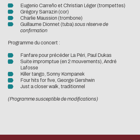
Biblio-Transitions
Cycle de vie de
Eugenio Carreño et Christian Léger (trompettes)
n°4 : Océans
Grégory Sarrazin (cor)
la donnée
Charlie Maussion (trombone)
Biblio-Transitions
Données :
Guillaume Dionnet (tuba)
sous réserve de
n°5 : La ville face à
confirmation
services
la chaleur
support
Programme du concert :
Biblio-Transitions
Atelier de la
Fanfare pour précéder La Péri, Paul Dukas
n°6 : l'IA en
donnée
Suite impromptue (en 2 mouvements), André
perspectives
Lafosse
DATALystE
Killer tango, Sonny Kompanek
Four hits for five, George Gershwin
Just a closer walk, traditionnel
(Programme susceptible de modifications)