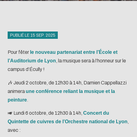
Abonnements
Inscription et
Baromètre
accès
Lecture et
conditions
science
Inscription et
Sélection des
Produits
publication
d'emprunt
ouverte
conditions
bibliothécaires
documentaires
Offre de
Organigramme
d'emprunt
PUBLIÉ LE 15 SEP. 2025
services
et feuilles de
Offre de
L'Intelligence
Biblio-Transitions
Présentation
route
services
Pour fêter
le nouveau partenariat entre l’École et
artificielle
n°1 : jardins
Guide science
Présentation
l’Auditorium de Lyon
, la musique sera à l’honneur sur le
Transition
Biblio-Transitions
ouverte
campus d’Écully !
écologique
n°2 : Qualié de vie
Centrale Lyon
Contre le racisme
et des conditions
🎶 Jeudi 2 octobre, de 12h30 à 14h, Damien Cappellazzi
Agenda
Newsletter
et l'antisémitisme
de travail
animera
une conférence reliant la musique et la
peinture
.
Égalité - diversité
Biblio-Transitions
Gérer ses
Bibliométrie
Form
n°3 : Face au
données de
acco
🎺 Lundi 6 octobre, de 12h30 à 14h,
Concert du
changement
Quintette de cuivres de l’Orchestre national de Lyon
,
recherche
climatique
avec :