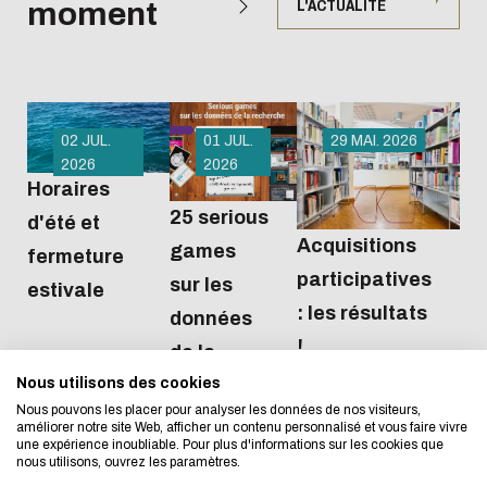
moment
L'ACTUALITÉ
02 JUL.
01 JUL.
29 MAI. 2026
2026
2026
Horaires
25 serious
d'été et
Acquisitions
games
L'écoconception, ça 
fermeture
participatives
sur les
estivale
concerne aussi !
: les résultats
données
!
de la
Nous utilisons des cookies
Nous avons développé ce site Internet dans 
recherche
Nous pouvons les placer pour analyser les données de nos visiteurs,
d'une démarche forte d'écoconception.
améliorer notre site Web, afficher un contenu personnalisé et vous faire vivre
une expérience inoubliable. Pour plus d'informations sur les cookies que
nous utilisons, ouvrez les paramètres.
Si vous aussi vous souhaitez diminuer drasti