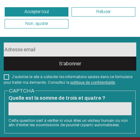
besoins énergétiques nécessaires à votre na
Accepter tout
Refuser
vous pouvez le parcourir dans son Mode Eco.
sollicitera très peu nos serveurs et vous devi
Non, ajuster
S'abonner à la newsletter
un acteur majeur de l’écoconception.
Merci pour votre contribution !
ACTIVER LE MODE ÉCO
ANNULE
J'autorise le site à collecter les informations saisies dans ce formulaire
pour traiter ma demande. Consultez la
politique de confidentialité
.
CAPTCHA
Quelle est la somme de trois et quatre ?
Cette question sert à vérifier si vous êtes un visiteur humain ou non
afin d'éviter les soumissions de pourriel (spam) automatisées.