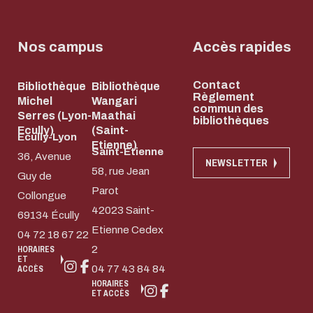
Nos campus
Accès rapides
Contact
Bibliothèque
Bibliothèque
Règlement
Michel
Wangari
commun des
Serres (Lyon-
Maathai
bibliothèques
Ecully)
(Saint-
Ecully-Lyon
Etienne)
Saint-Etienne
36, Avenue
NEWSLETTER
58, rue Jean
Guy de
Parot
Collongue
42023 Saint-
69134 Écully
Etienne Cedex
04 72 18 67 22
2
HORAIRES
ET
04 77 43 84 84
ACCÈS
HORAIRES
ET ACCÈS