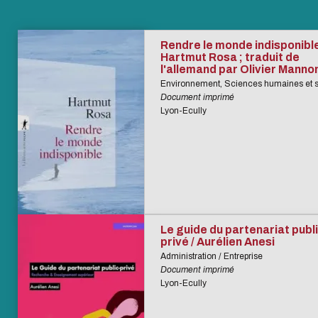
Rendre le monde indisponible
Hartmut Rosa ; traduit de
l'allemand par Olivier Manno
Environnement, Sciences humaines et s
Document imprimé
Lyon-Ecully
Le guide du partenariat publi
privé / Aurélien Anesi
Administration / Entreprise
Document imprimé
Lyon-Ecully