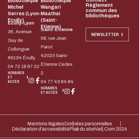
Bibliothèque
Bibliothèque
Règlement
Michel
Wangari
commun des
Serres (Lyon-
Maathai
bibliothèques
Ecully)
(Saint-
Ecully-Lyon
Etienne)
Saint-Etienne
36, Avenue
NEWSLETTER
58, rue Jean
Guy de
Parot
Collongue
42023 Saint-
69134 Écully
Etienne Cedex
04 72 18 67 22
2
HORAIRES
ET
04 77 43 84 84
ACCÈS
HORAIRES
ET ACCÈS
Mentions légales
Données personnelles
Déclaration d’accessibilité
Plan du site
Net.Com 2024