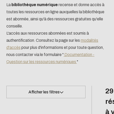
Abonnements
Inscription et
Baromètre
accès
La
bibliothèque numérique
recense et donne accès à
Lecture et
conditions
science
Inscription et
toutes les ressources en ligne auxquelles la bibliothèque
Sélection des
Produits
publication
d'emprunt
ouverte
conditions
est abonnée, ainsi qu'à des ressources gratuites qu'elle
bibliothécaires
documentaires
Offre de
Organigramme
d'emprunt
conseille.
services
et feuilles de
L'accès aux ressources abonnées est soumis à
Offre de
L'Intelligence
Biblio-Transitions
Présentation
route
authentification. Consultez la page sur les
modalités
services
artificielle
n°1 : jardins
d'accès
pour plus d'informations et pour toute question,
Guide science
Présentation
Transition
Biblio-Transitions
nous contacter via le formulaire "
Documentation -
ouverte
écologique
n°2 : Qualié de vie
Question sur les ressources numériques
"
Centrale Lyon
Contre le racisme
et des conditions
Agenda
Newsletter
et l'antisémitisme
de travail
Égalité - diversité
Biblio-Transitions
Gérer ses
Bibliométrie
Form
29
n°3 : Face au
Afficher les filtres
C
données de
acco
changement
ré
recherche
R
climatique
e
SUPPRIMER LES FILTRES
à 