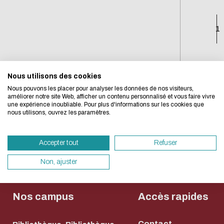
L'écoconception, ça 
1
concerne aussi !
Nous utilisons des cookies
Nous avons développé ce site Internet dans 
Nous pouvons les placer pour analyser les données de nos visiteurs,
d'une démarche forte d'écoconception.
améliorer notre site Web, afficher un contenu personnalisé et vous faire vivre
une expérience inoubliable. Pour plus d'informations sur les cookies que
nous utilisons, ouvrez les paramètres.
Si vous aussi vous souhaitez diminuer drasti
besoins énergétiques nécessaires à votre na
Accepter tout
Refuser
vous pouvez le parcourir dans son Mode Eco.
sollicitera très peu nos serveurs et vous devi
Non, ajuster
un acteur majeur de l’écoconception.
Merci pour votre contribution !
Nos campus
Accès rapides
ACTIVER LE MODE ÉCO
ANNULE
Contact