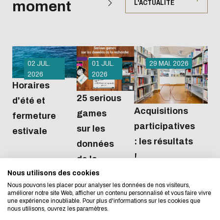
moment
L'ACTUALITÉ
02 JUL.
01 JUL.
29 MAI. 2026
2026
2026
Horaires
25 serious
d'été et
Acquisitions
games
L'écoconception, ça 
fermeture
participatives
sur les
estivale
concerne aussi !
: les résultats
données
!
de la
Nous utilisons des cookies
Nous avons développé ce site Internet dans 
recherche
Nous pouvons les placer pour analyser les données de nos visiteurs,
d'une démarche forte d'écoconception.
améliorer notre site Web, afficher un contenu personnalisé et vous faire vivre
une expérience inoubliable. Pour plus d'informations sur les cookies que
nous utilisons, ouvrez les paramètres.
Si vous aussi vous souhaitez diminuer drasti