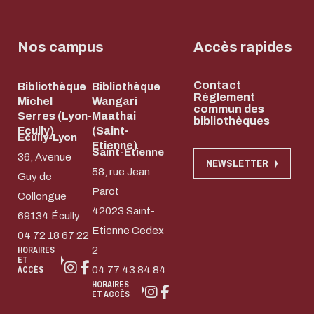
Nos campus
Accès rapides
Contact
Bibliothèque
Bibliothèque
Règlement
Michel
Wangari
commun des
Serres (Lyon-
Maathai
bibliothèques
Ecully)
(Saint-
Ecully-Lyon
Etienne)
Saint-Etienne
36, Avenue
NEWSLETTER
58, rue Jean
Guy de
Parot
Collongue
42023 Saint-
69134 Écully
Etienne Cedex
04 72 18 67 22
2
HORAIRES
ET
04 77 43 84 84
ACCÈS
HORAIRES
ET ACCÈS