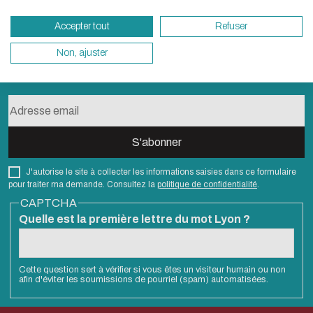
besoins énergétiques nécessaires à votre na
Accepter tout
Refuser
vous pouvez le parcourir dans son Mode Eco.
sollicitera très peu nos serveurs et vous devi
Non, ajuster
S'abonner à la newsletter
un acteur majeur de l’écoconception.
Merci pour votre contribution !
ACTIVER LE MODE ÉCO
ANNULE
J'autorise le site à collecter les informations saisies dans ce formulaire
pour traiter ma demande. Consultez la
politique de confidentialité
.
CAPTCHA
Quelle est la première lettre du mot Lyon ?
Cette question sert à vérifier si vous êtes un visiteur humain ou non
afin d'éviter les soumissions de pourriel (spam) automatisées.