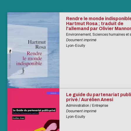
Rendre le monde indisponible
Hartmut Rosa ; traduit de
l'allemand par Olivier Manno
Environnement, Sciences humaines et s
Document imprimé
Lyon-Ecully
Le guide du partenariat publi
privé / Aurélien Anesi
Administration / Entreprise
Document imprimé
Lyon-Ecully