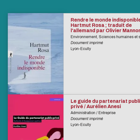
Rendre le monde indisponible
Hartmut Rosa ; traduit de
l'allemand par Olivier Manno
Environnement, Sciences humaines et s
Document imprimé
Lyon-Ecully
Le guide du partenariat publi
privé / Aurélien Anesi
Administration / Entreprise
Document imprimé
Lyon-Ecully