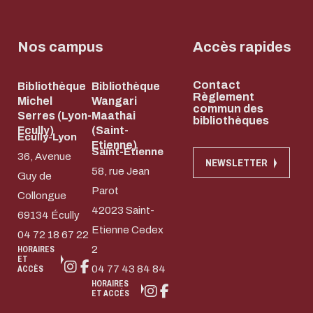
Nos campus
Accès rapides
Contact
Bibliothèque
Bibliothèque
Règlement
Michel
Wangari
commun des
Serres (Lyon-
Maathai
bibliothèques
Ecully)
(Saint-
Ecully-Lyon
Etienne)
Saint-Etienne
36, Avenue
NEWSLETTER
58, rue Jean
Guy de
Parot
Collongue
42023 Saint-
69134 Écully
Etienne Cedex
04 72 18 67 22
2
HORAIRES
ET
04 77 43 84 84
ACCÈS
HORAIRES
ET ACCÈS