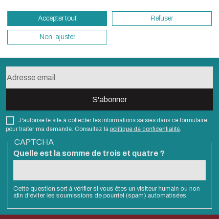
besoins énergétiques nécessaires à votre na
Accepter tout
Refuser
vous pouvez le parcourir dans son Mode Eco.
sollicitera très peu nos serveurs et vous devi
Non, ajuster
S'abonner à la newsletter
un acteur majeur de l’écoconception.
Merci pour votre contribution !
ACTIVER LE MODE ÉCO
ANNULE
J'autorise le site à collecter les informations saisies dans ce formulaire
pour traiter ma demande. Consultez la
politique de confidentialité
.
CAPTCHA
Quelle est la somme de trois et quatre ?
Cette question sert à vérifier si vous êtes un visiteur humain ou non
afin d'éviter les soumissions de pourriel (spam) automatisées.