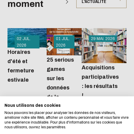
moment
L'ACTUALITÉ
02 JUL.
01 JUL.
29 MAI. 2026
2026
2026
Horaires
25 serious
d'été et
Acquisitions
games
L'écoconception, ça 
fermeture
participatives
sur les
estivale
concerne aussi !
: les résultats
données
!
de la
Nous utilisons des cookies
Nous avons développé ce site Internet dans 
recherche
Nous pouvons les placer pour analyser les données de nos visiteurs,
d'une démarche forte d'écoconception.
améliorer notre site Web, afficher un contenu personnalisé et vous faire vivre
une expérience inoubliable. Pour plus d'informations sur les cookies que
nous utilisons, ouvrez les paramètres.
Si vous aussi vous souhaitez diminuer drasti