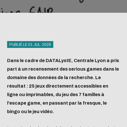
Abonnements
Inscription et
Baromètre
accès
Lecture et
conditions
science
Inscription et
Sélection des
Produits
publication
d'emprunt
ouverte
conditions
bibliothécaires
documentaires
Offre de
Organigramme
d'emprunt
services
et feuilles de
Offre de
L'Intelligence
Biblio-Transitions
PUBLIÉ LE 01 JUL. 2026
Présentation
route
services
artificielle
n°1 : jardins
Guide science
Présentation
Transition
Biblio-Transitions
Dans le cadre de DATALystE, Centrale Lyon a pris
ouverte
écologique
n°2 : Qualié de vie
part à un recensement des serious games dans le
Centrale Lyon
Contre le racisme
et des conditions
domaine des données de la recherche. Le
Agenda
Newsletter
et l'antisémitisme
de travail
résultat : 25 jeux directement accessibles en
Égalité - diversité
Biblio-Transitions
Gérer ses
Bibliométrie
Form
ligne ou imprimables, du jeu des 7 familles à
n°3 : Face au
l'escape game, en passant par la fresque, le
données de
acco
changement
bingo ou le jeu vidéo.
recherche
climatique