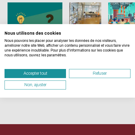
concerne aussi !
Retour
Nous utilisons des cookies
Nous avons développé ce site Internet dans 
Escape
Nous pouvons les placer pour analyser les données de nos visiteurs,
sur
d'une démarche forte d'écoconception.
Game
améliorer notre site Web, afficher un contenu personnalisé et vous faire vivre
l'escape
Formations et
"Escape
une expérience inoubliable. Pour plus d'informations sur les cookies que
nous utilisons, ouvrez les paramètres.
game
accompagnement
the
Si vous aussi vous souhaitez diminuer drasti
Data
fake" à
besoins énergétiques nécessaires à votre na
Accepter tout
Refuser
Curator
la BU
vous pouvez le parcourir dans son Mode Eco.
ACTUALITÉ
Chevreul
sollicitera très peu nos serveurs et vous devi
Non, ajuster
ÉVÉNEMENT
un acteur majeur de l’écoconception.
Merci pour votre contribution !
ACTIVER LE MODE ÉCO
ANNULE