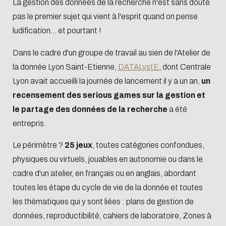
Biblio-Transitions
La gestion des données de la recherche n'est sans doute
Cycle de vie de
n°4 : Océans
pas le premier sujet qui vient à l'esprit quand on pense
la donnée
Biblio-Transitions
ludification... et pourtant !
Données :
n°5 : La ville face à
services
Dans le cadre d'un groupe de travail au sien de l'Atelier de
la chaleur
support
la donnée Lyon Saint-Etienne,
DATALystE
, dont Centrale
Biblio-Transitions
Lyon avait accueilli la journée de lancement il y a un an,
un
Atelier de la
n°6 : l'IA en
recensement des serious games sur la gestion et
donnée
perspectives
le partage des données de la recherche
a été
DATALystE
entrepris.
Le périmètre ?
25 jeux
, toutes catégories confondues,
physiques ou virtuels, jouables en autonomie ou dans le
cadre d'un atelier, en français ou en anglais, abordant
toutes les étape du cycle de vie de la donnée et toutes
les thématiques qui y sont liées : plans de gestion de
données, reproductibilité, cahiers de laboratoire, Zones à