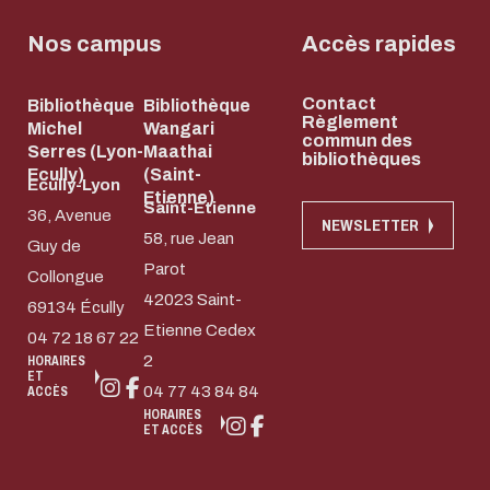
Nos campus
Accès rapides
Contact
Bibliothèque
Bibliothèque
Règlement
Michel
Wangari
commun des
Serres (Lyon-
Maathai
bibliothèques
Ecully)
(Saint-
Ecully-Lyon
Etienne)
Saint-Etienne
36, Avenue
NEWSLETTER
58, rue Jean
Guy de
Parot
Collongue
42023 Saint-
69134 Écully
Etienne Cedex
04 72 18 67 22
2
HORAIRES
ET
04 77 43 84 84
ACCÈS
HORAIRES
ET ACCÈS