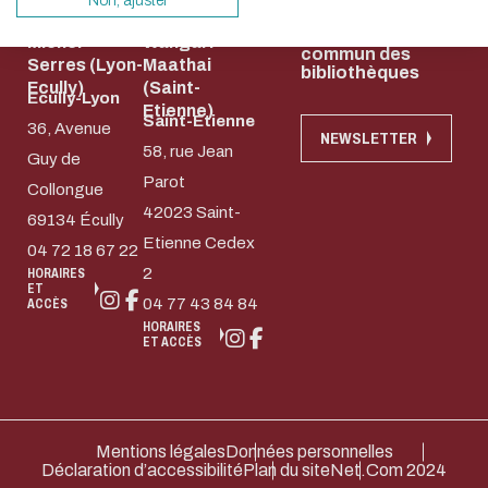
sollicitera très peu nos serveurs et vous devi
Non, ajuster
Contact
Bibliothèque
Bibliothèque
un acteur majeur de l’écoconception.
Règlement
Michel
Wangari
commun des
Merci pour votre contribution !
Serres (Lyon-
Maathai
bibliothèques
Ecully)
(Saint-
Ecully-Lyon
Etienne)
Saint-Etienne
36, Avenue
ACTIVER LE MODE ÉCO
ANNULE
NEWSLETTER
58, rue Jean
Guy de
Parot
Collongue
42023 Saint-
69134 Écully
Etienne Cedex
04 72 18 67 22
2
HORAIRES
ET
04 77 43 84 84
ACCÈS
HORAIRES
ET ACCÈS
Mentions légales
Données personnelles
Déclaration d’accessibilité
Plan du site
Net.Com 2024