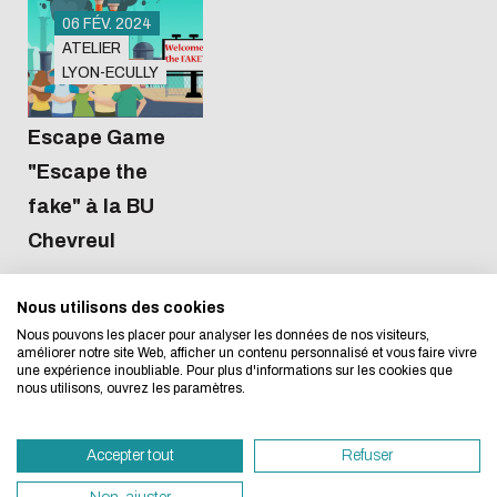
06 FÉV. 2024
ATELIER
LYON-ECULLY
Université
Lyon 2
Escape Game
"Escape the
L'écoconception, ça 
fake" à la BU
concerne aussi !
Chevreul
Nous utilisons des cookies
Nous avons développé ce site Internet dans 
Nous pouvons les placer pour analyser les données de nos visiteurs,
d'une démarche forte d'écoconception.
améliorer notre site Web, afficher un contenu personnalisé et vous faire vivre
une expérience inoubliable. Pour plus d'informations sur les cookies que
nous utilisons, ouvrez les paramètres.
Si vous aussi vous souhaitez diminuer drasti
besoins énergétiques nécessaires à votre na
Nos campus
Accès rapides
Accepter tout
Refuser
vous pouvez le parcourir dans son Mode Eco.