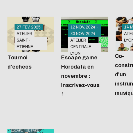
des simp
27 FÉV. 2025
12 NOV. 2024 -
14 M
ATELIER
30 NOV. 2024
ATE
SAINT-
ATELIER
LYO
Bibliothèque
Bibli
ETIENNE
CENTRALE
Wangari
LYON
Maathai
Co-
Tournoi
Escape game
13:45
constr
d'échecs
Horodata en
d'un
novembre :
instru
inscrivez-vous
musiq
!