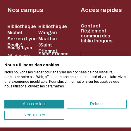
Biblio-Transitions
Cycle de vie de
n°4 : Océans
Nos campus
Accès rapides
la donnée
Biblio-Transitions
Données :
Contact
n°5 : La ville face à
Bibliothèque
Bibliothèque
services
L'écoconception, ça 
Règlement
Michel
Wangari
la chaleur
commun des
support
Serres (Lyon-
Maathai
bibliothèques
concerne aussi !
Biblio-Transitions
Ecully)
(Saint-
Atelier de la
Ecully-Lyon
Etienne)
n°6 : l'IA en
Saint-Etienne
donnée
36, Avenue
NEWSLETTER
perspectives
58, rue Jean
Guy de
DATALystE
Nous utilisons des cookies
Nous avons développé ce site Internet dans 
Parot
Collongue
Nous pouvons les placer pour analyser les données de nos visiteurs,
d'une démarche forte d'écoconception.
améliorer notre site Web, afficher un contenu personnalisé et vous faire vivre
42023 Saint-
69134 Écully
une expérience inoubliable. Pour plus d'informations sur les cookies que
nous utilisons, ouvrez les paramètres.
Etienne Cedex
04 72 18 67 22
Si vous aussi vous souhaitez diminuer drasti
2
HORAIRES
besoins énergétiques nécessaires à votre na
ET
04 77 43 84 84
ACCÈS
Accepter tout
Refuser
vous pouvez le parcourir dans son Mode Eco.
HORAIRES
ET ACCÈS
sollicitera très peu nos serveurs et vous devi
Non, ajuster
un acteur majeur de l’écoconception.