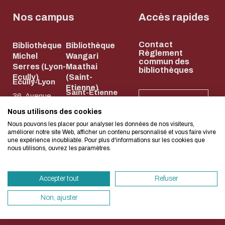
Biblio-Transitions
Cycle de vie de
n°4 : Océans
Nos campus
Accès rapides
la donnée
Biblio-Transitions
Données :
Contact
n°5 : La ville face à
Bibliothèque
Bibliothèque
services
L'écoconception, ça 
Règlement
Michel
Wangari
la chaleur
commun des
support
Serres (Lyon-
Maathai
bibliothèques
concerne aussi !
Biblio-Transitions
Ecully)
(Saint-
Atelier de la
Ecully-Lyon
Etienne)
n°6 : l'IA en
Saint-Etienne
donnée
36, Avenue
NEWSLETTER
perspectives
58, rue Jean
Guy de
DATALystE
Nous utilisons des cookies
Nous avons développé ce site Internet dans 
Parot
Collongue
Nous pouvons les placer pour analyser les données de nos visiteurs,
d'une démarche forte d'écoconception.
améliorer notre site Web, afficher un contenu personnalisé et vous faire vivre
42023 Saint-
69134 Écully
une expérience inoubliable. Pour plus d'informations sur les cookies que
nous utilisons, ouvrez les paramètres.
Etienne Cedex
04 72 18 67 22
Si vous aussi vous souhaitez diminuer drasti
2
HORAIRES
besoins énergétiques nécessaires à votre na
ET
04 77 43 84 84
ACCÈS
Accepter tout
Refuser
vous pouvez le parcourir dans son Mode Eco.
HORAIRES
ET ACCÈS
sollicitera très peu nos serveurs et vous devi
Non, ajuster
un acteur majeur de l’écoconception.