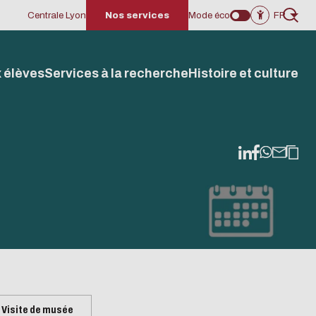
Centrale Lyon
Nos services
Mode éco
FR
 élèves
Services à la recherche
Histoire et culture
nt
AL
Actualités
Prêt entre bibliothèques
Accompagnement
Déposer sa thèse
culturel
Visite de musée