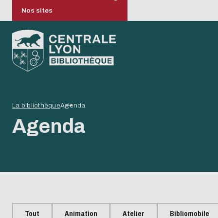
Nos sites
La bibliothèque
Agenda
Bibliothèque Michel
Bibliothèque numérique
Formation
La science ouverte à
Animations culturelles
Biblio
Collect
Dépose
Publier
Histoir
Agenda
Serres (Ecully)
Centrale Lyon
Maathai
d’élève
Lyon
Catalog
Conseils
Catalog
Abonnem
Horaires et accès
Contexte national
Horaires
publicat
Inscription et conditions
Baromètre science ouverte
Inscript
d'emprunt
Organigramme et feuilles de
d'empru
Sélection des
Produi
Offre de services
route
Offre de
Tout
Animation
Atelier
Bibliomobile
bibliothécaires