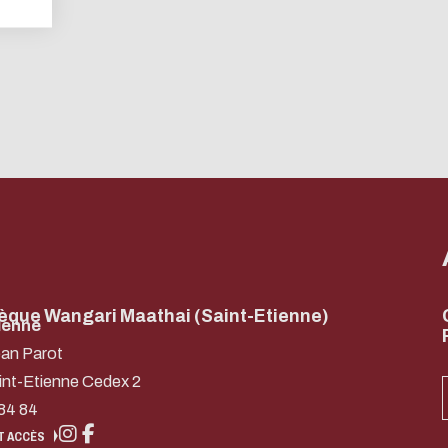
ACTIVER LE MODE ÉCO
ANNULER
hèque Wangari Maathai (Saint-Etienne)
ienne
ean Parot
int-Etienne Cedex 2
84 84
T ACCÈS