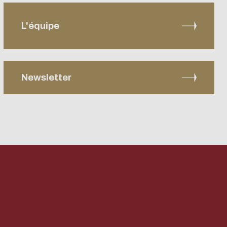
L'équipe
you can browse it in
Newsletter Services-
become a major player
nt
recherche
Newsletter
Newsletter #1 | sept-25
Newsletter #2 | nov-25
Newsletter #3 | fev-26
Newsletter #4 | mai-26