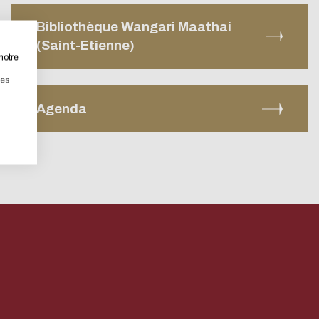
ation
ansitions n°1 : jardins
Bibliothèque Wangari Maathai
ansitions n°2 : Qualié de
bsite as part of a strong eco-design approach.
(Saint-Etienne)
s conditions de travail
notre
tter
ransitions n°3 : Face au
rastically reduce energy needs necessary for your navigation, 
les
étrie
Formations et
ent climatique
ll place very little demand on our servers and you will thus 
accompagneme
Agenda
ransitions n°4 : Océans
tribution !
ansitions n°5 : La ville
a chaleur
ansitions n°6 : l'IA en
取消
ives