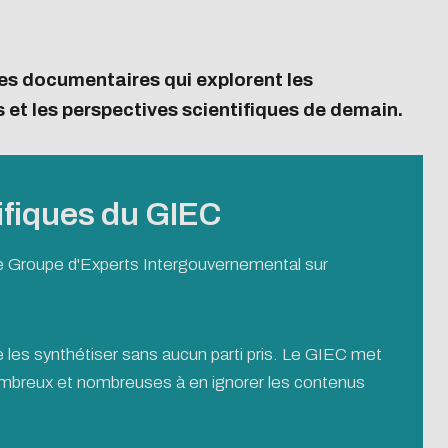
ces documentaires qui explorent les
et les perspectives scientifiques de demain.
Newsletter Services-
nt
recherche
ifiques du GIEC
Newsletter #1 | sept-25
Newsletter #2 | nov-25
le Groupe d'Experts Intergouvernemental sur
Newsletter #3 | fev-26
Newsletter #4 | mai-26
e les synthétiser sans aucun parti pris. Le GIEC met
nombreux et nombreuses à en ignorer les contenus