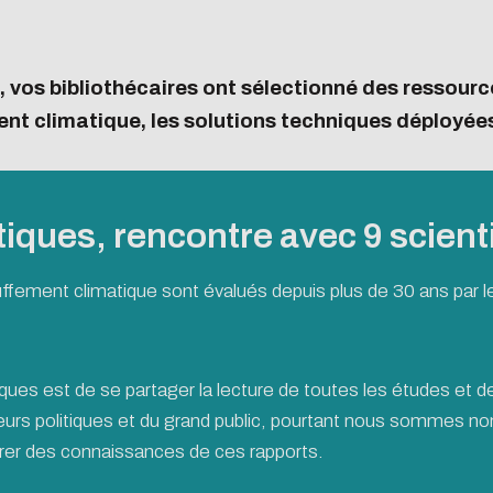
ation
ansitions n°1 : jardins
ansitions n°2 : Qualié de
, vos bibliothécaires ont sélectionné des ressour
s conditions de travail
tter
climatique, les solutions techniques déployées 
ransitions n°3 : Face au
étrie
Formations et
ent climatique
accompagneme
ransitions n°4 : Océans
ansitions n°5 : La ville
iques, rencontre avec 9 scient
a chaleur
ansitions n°6 : l'IA en
ffement climatique sont évalués depuis plus de 30 ans par 
ives
iques est de se partager la lecture de toutes les études et d
deurs politiques et du grand public, pourtant nous sommes 
er des connaissances de ces rapports.