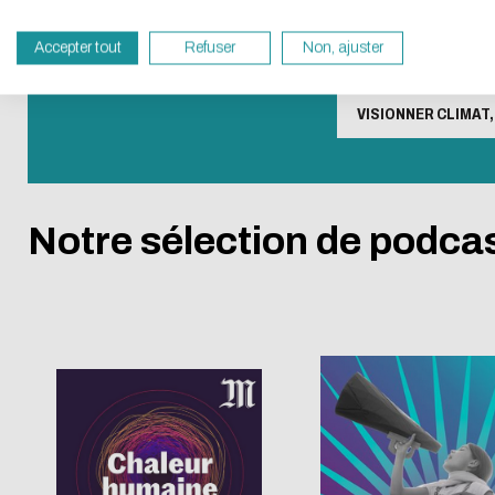
in eco-design.
Accepter tout
Refuser
Non, ajuster
Thank you for your con
VISIONNER CLIMAT
Notre sélection de podcas