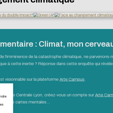
mentaire : Climat, mon cerveau 
 de l'imminence de la catastrophe climatique, ne parvenons-n
fique à cette inertie ? Réponse dans cette enquête qui révèl
n concerns you too!
t visionnable sur la plateforme
Arte Campus
.
bsite as part of a strong eco-design approach.
 mail de Centrale Lyon, créez-vous un compte sur
Arte Ca
notre
es, des cartes mentales...
rastically reduce energy needs necessary for your navigation, 
les
ll place very little demand on our servers and you will thus 