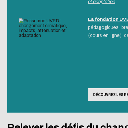
et adaptation
.
La fondation UV
pédagogiques libre
(cours en ligne), 
DÉCOUVREZ LES R
Relever les défis du cha