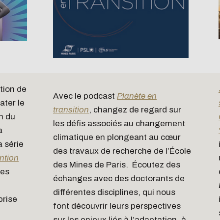
tion de
Avec le podcast
Planète en
ater le
transition
, changez de regard sur
n du
les défis associés au changement
a
climatique en plongeant au cœur
a série
des travaux de recherche de l’École
ention
des Mines de Paris. Écoutez des
ces
échanges avec des doctorants de
différentes disciplines, qui nous
prise
font découvrir leurs perspectives
sur les enjeux liés à l’adaptation, à