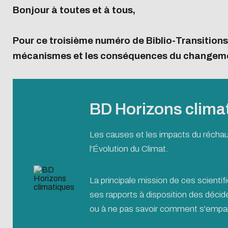
Présentation
Guide science ouverte Centrale
Présent
Bonjour à toutes et à tous,
Biblio-Tr
Lyon
Biblio-Tr
L'Intelligence artificielle
Pour ce troisième numéro de Biblio-Transitions
vie et de
Transition écologique
Agenda
Newsle
mécanismes et les conséquences du changement 
Biblio-T
Contre le racisme et
Gérer ses données de
Bibliom
changem
l'antisémitisme
recherche
Biblio-T
Égalité - diversité
Biblio-Tr
BD Horizons climat
Cycle de vie de la donnée
face à l
Données : services support
Biblio-Tr
Les causes et les impacts du réchau
Atelier de la donnée DATALystE
perspect
l'Évolution du Climat.
La principale mission de ces scientif
ses rapports à disposition des déci
ou à ne pas savoir comment s'empar