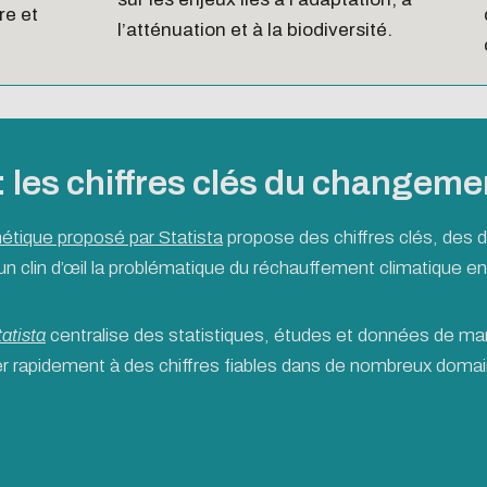
re et
l’atténuation et à la biodiversité.
 : les chiffres clés du changem
étique proposé par Statista
propose des chiffres clés, des d
n clin d’œil la problématique du réchauffement climatique e
atista
centralise des statistiques, études et données de ma
r rapidement à des chiffres fiables dans de nombreux doma