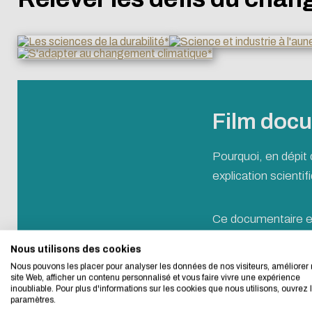
Film docu
Pourquoi, en dépit
explication scienti
Eco-desig
Ce documentaire es
We developed this we
Nous utilisons des cookies
Avec votre adresse
Nous pouvons les placer pour analyser les données de nos visiteurs, améliorer 
site Web, afficher un contenu personnalisé et vous faire vivre une expérience
dossiers thématiqu
If you also want to d
inoubliable. Pour plus d'informations sur les cookies que nous utilisons, ouvrez 
paramètres.
its Eco Mode. This wi