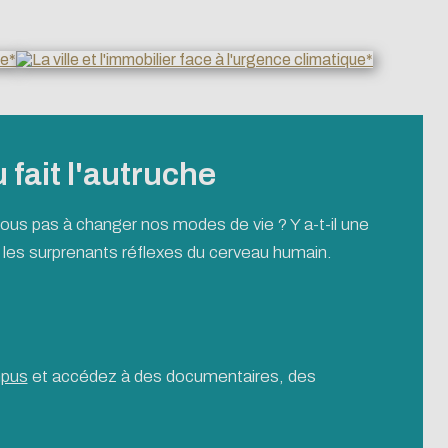
fait l'autruche
ous pas à changer nos modes de vie ? Y a-t-il une
e les surprenants réflexes du cerveau humain.
mpus
et accédez à des documentaires, des
you can browse it in
become a major player