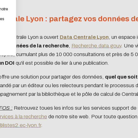
bsite as part of a strong eco-design approach.
notre
ntrale Lyon : partagez vos données de
rastically reduce energy needs necessary for your navigation, 
les
ll place very little demand on our servers and you will thus 
an, Centrale Lyon a ouvert
Data Centrale Lyon
, un espace in
tribution !
es données de la recherche
,
Recherche.data.gouv
. Une v
depuis, cumulant plus de 10 000 consultations et près de 5
un DOI
qu'il est possible de lier à une publication.
取消
offre une solution pour partager des données,
quel que soit
dé par un éditeur ou les relecteurs pendant le processus de 
agnement par la bibliothèque et le pôle de calcul de Centra
FOS :
Retrouvez toues les infos sur les services support de
rvices à la recherche
de notre site web. Pour toute question
listes2.ec-lyon.fr
.