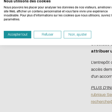
We developed this we
Nous utilisons des cookies
Nous pouvons les placer pour analyser les données de nos visiteurs, améliorer 
site Web, afficher un contenu personnalisé et vous faire vivre une expérience
Data Ce
If you also want to d
inoubliable. Pour plus d'informations sur les cookies que nous utilisons, ouvrez 
paramètres.
its Eco Mode. This wi
in eco-design.
Depuis un 
Accepter tout
Refuser
Non, ajuster
Thank you for your con
partage d
effectués 
attribuer 
L'entrepôt 
accès deman
d'un accomp
PLUS D'IN
rubrique Se
recherche@