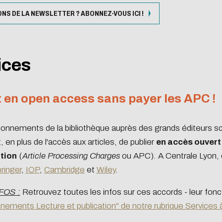
ation
ansitions n°1 : jardins
NS DE LA NEWSLETTER ? ABONNEZ-VOUS ICI !
ansitions n°2 : Qualié de
s conditions de travail
tter
ransitions n°3 : Face au
étrie
Formations et
ices
ent climatique
accompagneme
ransitions n°4 : Océans
 en open access sans payer les APC !
ansitions n°5 : La ville
a chaleur
onnements de la bibliothèque auprès des grands éditeurs sci
ansitions n°6 : l'IA en
 en plus de l'accès aux articles, de publier
en accès ouvert 
ives
tion
(
Article Processing Charges
ou APC). A Centrale Lyon, c
ringer
,
IOP
,
Cambridge
et
Wiley
.
FOS :
Retrouvez toutes les infos sur ces accords - leur foncti
ements Lecture et publication" de notre rubrique Services 