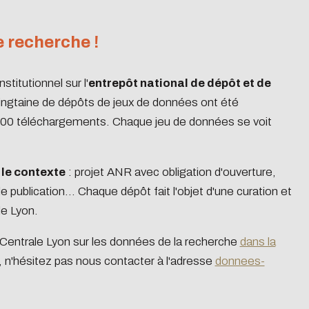
 recherche !
you can browse it in
become a major player
stitutionnel sur l'
entrepôt national de dépôt et de
ingtaine de dépôts de jeux de données ont été
 000 téléchargements. Chaque jeu de données se voit
 le contexte
: projet ANR avec obligation d'ouverture,
publication... Chaque dépôt fait l'objet d'une curation et
le Lyon.
 Centrale Lyon sur les données de la recherche
dans la
, n'hésitez pas nous contacter à l'adresse
donnees-