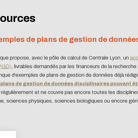
ources
emples de plans de gestion de données
èque propose, avec le pôle de calcul de Centrale Lyon, un
acc
PGD)
, livrables demandés par les financeurs de la recherche
nque d'exemples de plans de gestion de données déjà rédig
 plans de gestion de données disciplinaires pouvant ê
i régulièrement et ne couvre pas encore toutes les discipli
e, sciences physiques, sciences biologiques ou encore géni
n concerns you too!
s