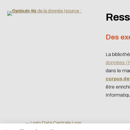
Ress
Des ex
La biblioth
données (
dans le ma
corpus de
être enrich
Informatiqu
Eco-desig
Outil