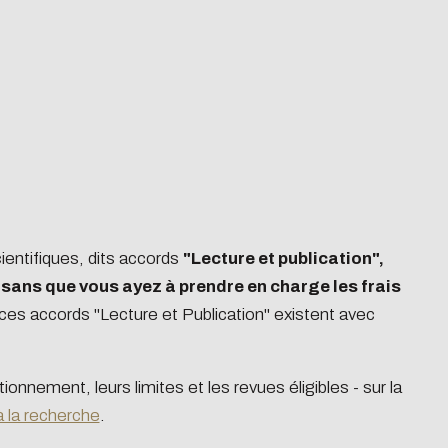
Newsletter Services-
nt
recherche
Newsletter #1 | sept-25
Newsletter #2 | nov-25
entifiques, dits accords
"Lecture et publication",
Newsletter #3 | fev-26
sans que vous ayez à prendre en charge les frais
Newsletter #4 | mai-26
es accords "Lecture et Publication" existent avec
onnement, leurs limites et les revues éligibles - sur la
à la recherche
.