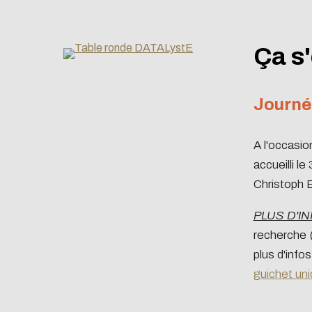
Ça s'
Journé
A l'occasion
accueilli le
Christoph 
PLUS D'IN
recherche 
plus d'info
guichet un