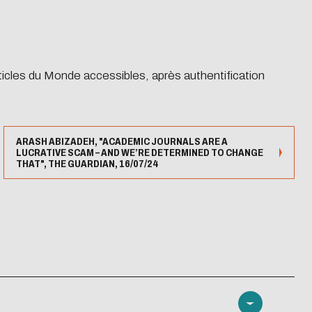
rticles du Monde accessibles, après authentification
ARASH ABIZADEH, "ACADEMIC JOURNALS ARE A
LUCRATIVE SCAM – AND WE’RE DETERMINED TO CHANGE
THAT", THE GUARDIAN, 16/07/24