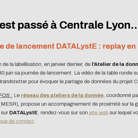
est passé à Centrale Lyon..
e de lancement DATALystE : replay en 
 de la labellisation, en janvier dernier, de
l'Atelier de la do
 30 juin sa journée de lancement. La vidéo de la table ronde su
Brandstetter pour évoquer le partage de données du projet
FOS :
Le
réseau des ateliers de la donnée
, coordonné par
(MESR), propose un accompagnement de proximité sur la ges
s sur
DATALystE
, rendez-vous sur son
site web
sur lequel v
ique de contact
.