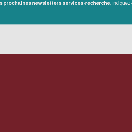
es prochaines newsletters services-recherche
, indique
 ouverte
ique :