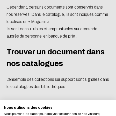
Cependant, certains documents sont conservés dans
nos réserves. Dans le catalogue, ils sont indiqués comme
localisés en « Magasin ».
Ils sont consultables et empruntables sur demande
auprès du personnel en banque de prêt.
Trouver un document dans
nos catalogues
Eco-design concerns
L’ensemble des collections sur support sont signalés dans
les catalogues des bibliothèques.
too!
Bibliothèque Michel Serres : Catalogue Lyon-E
We developed this website as part of a stron
Nous utilisons des cookies
Nous pouvons les placer pour analyser les données de nos visiteurs,
design approach.