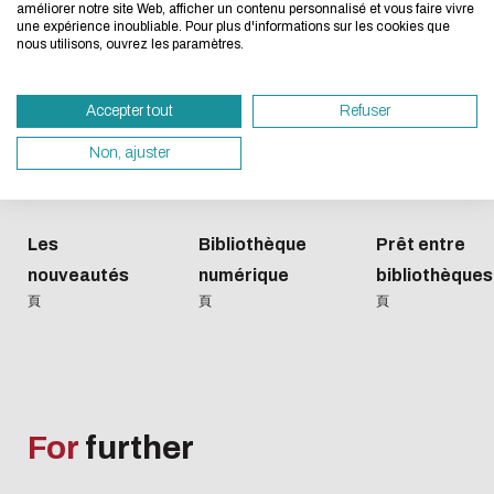
améliorer notre site Web, afficher un contenu personnalisé et vous faire vivre
une expérience inoubliable. Pour plus d'informations sur les cookies que
nous utilisons, ouvrez les paramètres.
If you also want to drastically reduce energy
necessary for your navigation, you can browse 
Accepter tout
Refuser
Eco Mode. This will place very little demand 
A
bout
servers and you will thus become a major play
Non, ajuster
design.
Thank you for your contribution !
Les
Bibliothèque
Prêt entre
nouveautés
numérique
bibliothèques
取消
頁
頁
頁
For
further