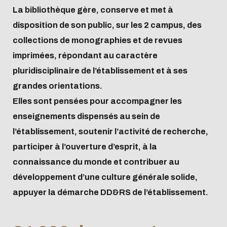
Abonnements
Inscription et
Baromètre
accès
La bibliothèque gère, conserve et met à
Lecture et
conditions
science
Inscription et
disposition de son public, sur les 2 campus, des
Sélection des
Produits
publication
d'emprunt
ouverte
conditions
collections de monographies et de revues
bibliothécaires
documentaires
Offre de
Organigramme
d'emprunt
imprimées, répondant au caractère
services
et feuilles de
Offre de
pluridisciplinaire de l’établissement et à ses
L'Intelligence
Biblio-Transitions
Présentation
route
services
grandes orientations.
artificielle
n°1 : jardins
Guide science
Présentation
Elles sont pensées pour accompagner les
Transition
Biblio-Transitions
ouverte
enseignements dispensés au sein de
écologique
n°2 : Qualié de vie
Centrale Lyon
l’établissement, soutenir l’activité de recherche,
Contre le racisme
et des conditions
Agenda
Newsletter
participer à l’ouverture d’esprit, à la
et l'antisémitisme
de travail
connaissance du monde et contribuer au
Égalité - diversité
Biblio-Transitions
Gérer ses
Bibliométrie
Form
développement d’une culture générale solide,
n°3 : Face au
données de
acco
appuyer la démarche DD&RS de l’établissement.
changement
recherche
climatique