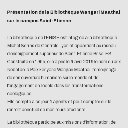
Abonnements
Inscription et
Baromètre
accès
Lecture et
conditions
science
Inscription et
Présentation de la Bibliothèque Wangari Maathai
Sélection des
Produits
publication
d'emprunt
ouverte
conditions
sur le campus Saint-Etienne
bibliothécaires
documentaires
Offre de
Organigramme
d'emprunt
services
et feuilles de
La bibliothèque de l’ENISE est intégrée à la bibliothèque
Offre de
L'Intelligence
Biblio-Transitions
Présentation
route
Michel Serres de Centrale Lyon et appartient au réseau
services
artificielle
n°1 : jardins
d’enseignement supérieur de Saint-Etienne Brise-ES.
Guide science
Présentation
Transition
Biblio-Transitions
Construite en 1995, elle a pris le 4 avril 2019 le nom du prix
ouverte
écologique
n°2 : Qualié de vie
Nobel de la Paix kenyane Wangari Maathai, témoignage
Centrale Lyon
Contre le racisme
et des conditions
de son ouverture humaniste sur le monde et de
Agenda
Newsletter
et l'antisémitisme
de travail
l’engagement de l’école dans les transformations
écologiques.
Égalité - diversité
Biblio-Transitions
Gérer ses
Bibliométrie
Form
Elle compte à ce jour 4 agents et peut compter sur le
n°3 : Face au
données de
acco
renfort ponctuel de moniteurs étudiants.
changement
recherche
climatique
La bibliothèque participe aux missions d’information, de