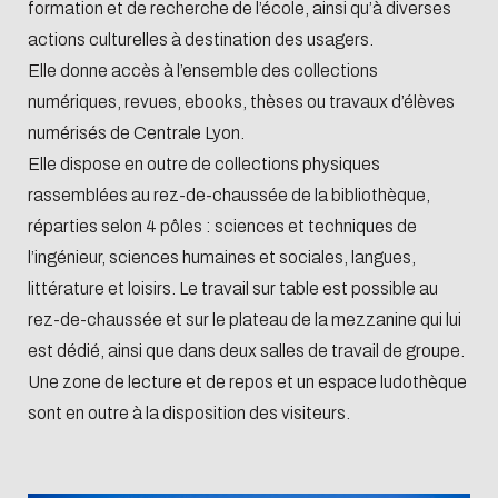
Biblio-Transitions
formation et de recherche de l’école, ainsi qu’à diverses
Cycle de vie de
n°4 : Océans
actions culturelles à destination des usagers.
la donnée
Biblio-Transitions
Elle donne accès à l’ensemble des collections
Données :
n°5 : La ville face à
numériques, revues, ebooks, thèses ou travaux d’élèves
services
numérisés de Centrale Lyon.
la chaleur
support
Elle dispose en outre de collections physiques
Biblio-Transitions
Atelier de la
rassemblées au rez-de-chaussée de la bibliothèque,
n°6 : l'IA en
donnée
réparties selon 4 pôles : sciences et techniques de
perspectives
DATALystE
l’ingénieur, sciences humaines et sociales, langues,
littérature et loisirs. Le travail sur table est possible au
rez-de-chaussée et sur le plateau de la mezzanine qui lui
est dédié, ainsi que dans deux salles de travail de groupe.
Une zone de lecture et de repos et un espace ludothèque
sont en outre à la disposition des visiteurs.