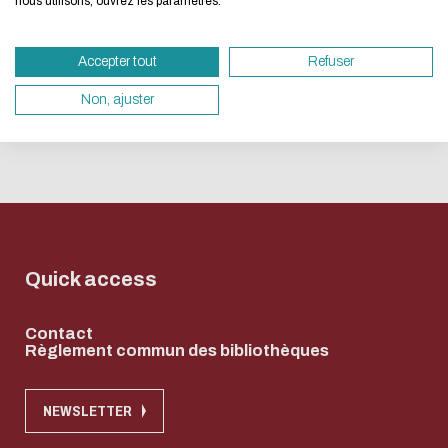
nous utilisons, ouvrez les paramètres.
If you also want to drastically reduce energy
necessary for your navigation, you can browse 
Accepter tout
Refuser
Eco Mode. This will place very little demand 
servers and you will thus become a major play
Non, ajuster
design.
Thank you for your contribution !
取消
Quick access
Contact
Règlement commun des bibliothèques
NEWSLETTER