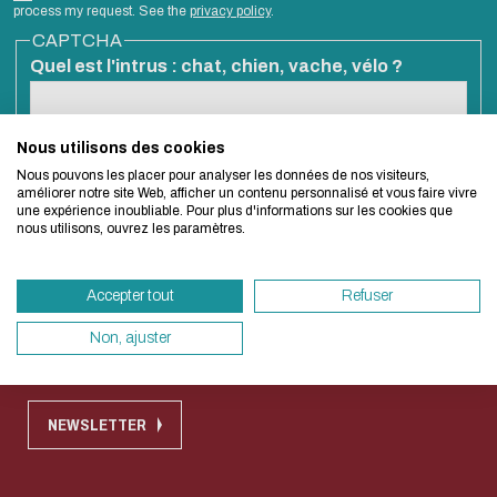
Biblio-Transitions
Cycle de vie de
process my request. See the
privacy policy
.
Eco-design concerns
n°4 : Océans
CAPTCHA
la donnée
too!
Quel est l'intrus : chat, chien, vache, vélo ?
Biblio-Transitions
Données :
n°5 : La ville face à
services
la chaleur
support
We developed this website as part of a stron
Nous utilisons des cookies
此問題用於測試您是否為人類訪客，並防止自動化的垃圾送出。
Biblio-Transitions
Nous pouvons les placer pour analyser les données de nos visiteurs,
design approach.
Atelier de la
améliorer notre site Web, afficher un contenu personnalisé et vous faire vivre
n°6 : l'IA en
une expérience inoubliable. Pour plus d'informations sur les cookies que
donnée
nous utilisons, ouvrez les paramètres.
perspectives
If you also want to drastically reduce energy
DATALystE
necessary for your navigation, you can browse 
Quick access
Accepter tout
Refuser
Eco Mode. This will place very little demand 
servers and you will thus become a major play
Non, ajuster
Contact
Règlement commun des bibliothèques
design.
Thank you for your contribution !
NEWSLETTER
取消