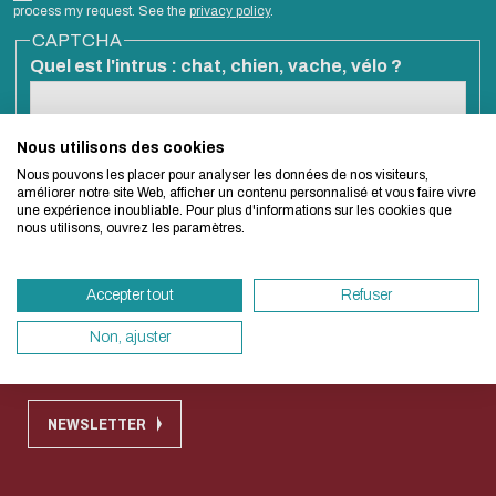
Biblio-Transitions
Cycle de vie de
process my request. See the
privacy policy
.
Eco-design concerns
n°4 : Océans
CAPTCHA
la donnée
too!
Quel est l'intrus : chat, chien, vache, vélo ?
Biblio-Transitions
Données :
n°5 : La ville face à
services
la chaleur
support
We developed this website as part of a stron
Nous utilisons des cookies
此問題用於測試您是否為人類訪客，並防止自動化的垃圾送出。
Biblio-Transitions
Nous pouvons les placer pour analyser les données de nos visiteurs,
design approach.
Atelier de la
améliorer notre site Web, afficher un contenu personnalisé et vous faire vivre
n°6 : l'IA en
une expérience inoubliable. Pour plus d'informations sur les cookies que
donnée
nous utilisons, ouvrez les paramètres.
perspectives
If you also want to drastically reduce energy
DATALystE
necessary for your navigation, you can browse 
Quick access
Accepter tout
Refuser
Eco Mode. This will place very little demand 
servers and you will thus become a major play
Non, ajuster
Contact
Règlement commun des bibliothèques
design.
Thank you for your contribution !
NEWSLETTER
取消