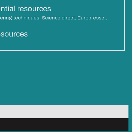
ntial resources
ering techniques, Science direct, Europresse...
resources
Newsletter Services-
nt
recherche
Newsletter #1 | sept-25
Newsletter #2 | nov-25
Newsletter #3 | fev-26
you can browse it in
Newsletter #4 | mai-26
become a major player