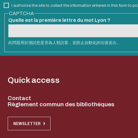
I authorize the site to collect the information entered in this form to 
CAPTCHA
Quelle est la première lettre du mot Lyon ?
此問題用於測試您是否為人類訪客，並防止自動化的垃圾送出。
Quick access
Contact
Règlement commun des bibliothèques
NEWSLETTER