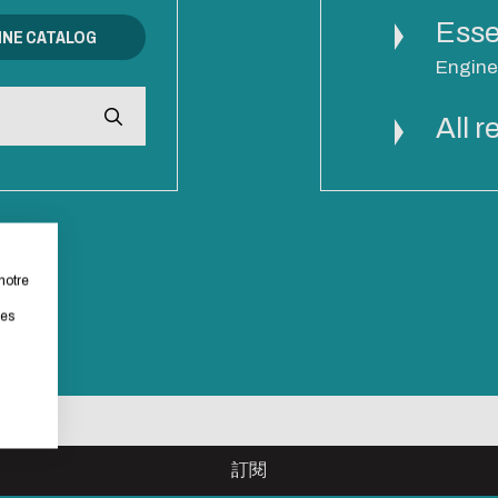
ation
ansitions n°1 : jardins
Esse
NNE CATALOG
ansitions n°2 : Qualié de
Engine
s conditions de travail
tter
ransitions n°3 : Face au
All 
étrie
Formations et
ent climatique
accompagneme
n concerns you too!
ransitions n°4 : Océans
ansitions n°5 : La ville
bsite as part of a strong eco-design approach.
a chaleur
notre
ansitions n°6 : l'IA en
rastically reduce energy needs necessary for your navigation, 
les
ives
ll place very little demand on our servers and you will thus 
tribution !
取消