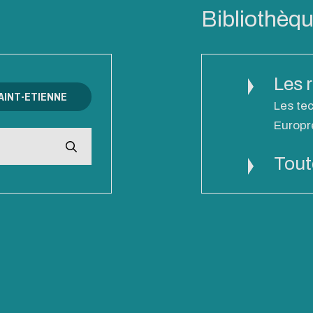
Bibliothèq
Les 
AINT-ETIENNE
Les tec
Europr
Tout