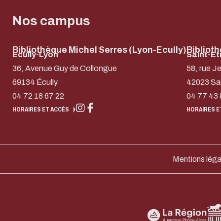
Nos campus
Bibliothèque Michel Serres (Lyon-Ecully)
Bibliot
Ecully-Lyon
Saint-Et
36, Avenue Guy de Collongue
58, rue J
69134 Écully
42023 Sa
04 72 18 67 22
04 77 43 
HORAIRES ET ACCÈS
HORAIRES E
Mentions léga