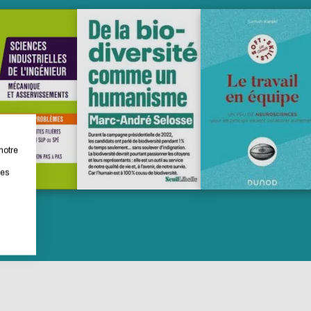
eption, ça vous concerne a
 ce site Internet dans le cadre d'une démarche forte d'éco
notre
les
ouhaitez diminuer drastiquement les besoins énergétiques né
ez le parcourir dans son Mode Eco. Celui-ci sollicitera très 
 un acteur majeur de l’écoconception.
ibution !
ACTIVER LE MODE ÉCO
ANNULER