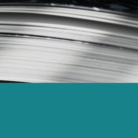
Newsletter Services-
nt
recherche
Newsletter #1 | sept-25
Newsletter #2 | nov-25
Newsletter #3 | fev-26
Newsletter #4 | mai-26