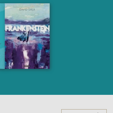
ussi !
conception.
cessaires à votre
peu nos serveurs et