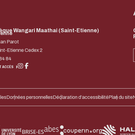
hèque Wangari Maathai (Saint-Etienne)
ienne
ean Parot
int-Etienne Cedex 2
84 84
T ACCÈS
les
Données personnelles
Déclaration d’accessibilité
Plan du site