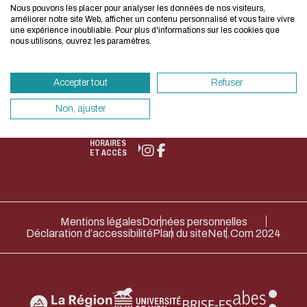
Etienne)
Nous pouvons les placer pour analyser les données de nos visiteurs,
d'une démarche forte d'écoconception.
Saint-Etienne
36, Avenue
améliorer notre site Web, afficher un contenu personnalisé et vous faire vivre
NEWSLETTER
une expérience inoubliable. Pour plus d'informations sur les cookies que
58, rue Jean
Guy de
nous utilisons, ouvrez les paramètres.
Si vous aussi vous souhaitez diminuer drasti
Parot
Collongue
besoins énergétiques nécessaires à votre na
42023 Saint-
69134 Écully
Accepter tout
Refuser
vous pouvez le parcourir dans son Mode Eco.
Etienne Cedex
04 72 18 67 22
sollicitera très peu nos serveurs et vous devi
Non, ajuster
2
HORAIRES
ET
un acteur majeur de l’écoconception.
04 77 43 84 84
ACCÈS
HORAIRES
Merci pour votre contribution !
ET ACCÈS
ACTIVER LE MODE ÉCO
ANNULE
Mentions légales
Données personnelles
Déclaration d’accessibilité
Plan du site
Net.Com 2024