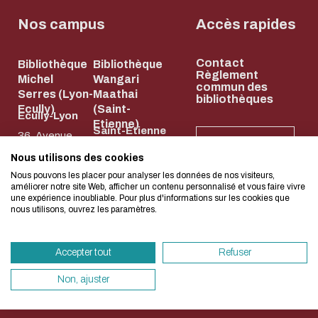
Biblio-Transitions
Cycle de vie de
n°4 : Océans
Nos campus
Accès rapides
la donnée
Biblio-Transitions
Données :
Contact
n°5 : La ville face à
Bibliothèque
Bibliothèque
services
L'écoconception, ça 
Règlement
Michel
Wangari
la chaleur
commun des
support
Serres (Lyon-
Maathai
bibliothèques
concerne aussi !
Biblio-Transitions
Ecully)
(Saint-
Atelier de la
Ecully-Lyon
Etienne)
n°6 : l'IA en
Saint-Etienne
donnée
36, Avenue
NEWSLETTER
perspectives
58, rue Jean
Guy de
DATALystE
Nous utilisons des cookies
Nous avons développé ce site Internet dans 
Parot
Collongue
Nous pouvons les placer pour analyser les données de nos visiteurs,
d'une démarche forte d'écoconception.
améliorer notre site Web, afficher un contenu personnalisé et vous faire vivre
42023 Saint-
69134 Écully
une expérience inoubliable. Pour plus d'informations sur les cookies que
nous utilisons, ouvrez les paramètres.
Etienne Cedex
04 72 18 67 22
Si vous aussi vous souhaitez diminuer drasti
2
HORAIRES
besoins énergétiques nécessaires à votre na
ET
04 77 43 84 84
ACCÈS
Accepter tout
Refuser
vous pouvez le parcourir dans son Mode Eco.
HORAIRES
ET ACCÈS
sollicitera très peu nos serveurs et vous devi
Non, ajuster
un acteur majeur de l’écoconception.