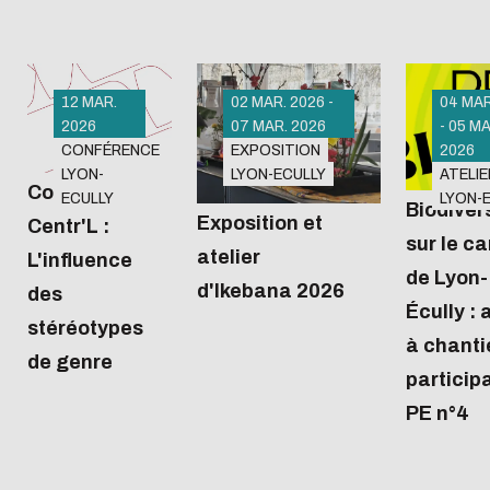
12 MAR.
02 MAR. 2026 -
04 MAR
2026
07 MAR. 2026
- 05 MA
CONFÉRENCE
EXPOSITION
2026
Amphi 2
Biblioth
LYON-
LYON-ECULLY
ATELIE
(bâtiment
Michel S
Conférence
ECULLY
LYON-
W1)
Biodiver
de 12h30
Exposition et
Centr'L :
Pour la se
à 13h45
sur le c
atelier
L'influence
du Japon,
de Lyon-
Dans le
d'Ikebana 2026
à la Biblio
des
Écully : 
cadre de la
pour décou
stéréotypes
semaine de
à chanti
l'expositio
de genre
l'égalité
participa
d'Ikebana e
Centr'L
collection
PE n°4
2026, le
manga, ou 
campus de
une compo