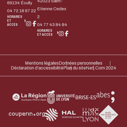
42023 Saint-
69134 Écully
Etienne Cedex
04 72 18 67 22
2
HORAIRES
ET
04 77 43 84 84
ACCÈS
HORAIRES
ET ACCÈS
Mentions légales
Données personnelles
Déclaration d’accessibilité
Plan du site
Net.Com 2024