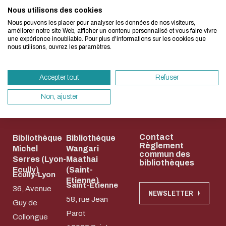
Nous utilisons des cookies
Nous avons développé ce site Internet dans 
Nous pouvons les placer pour analyser les données de nos visiteurs,
d'une démarche forte d'écoconception.
améliorer notre site Web, afficher un contenu personnalisé et vous faire vivre
une expérience inoubliable. Pour plus d'informations sur les cookies que
nous utilisons, ouvrez les paramètres.
Si vous aussi vous souhaitez diminuer drasti
besoins énergétiques nécessaires à votre na
Accepter tout
Refuser
vous pouvez le parcourir dans son Mode Eco.
sollicitera très peu nos serveurs et vous devi
Non, ajuster
Nos campus
Accès rapides
un acteur majeur de l’écoconception.
Merci pour votre contribution !
Contact
Bibliothèque
Bibliothèque
Règlement
Michel
Wangari
commun des
ACTIVER LE MODE ÉCO
ANNULE
Serres (Lyon-
Maathai
bibliothèques
Ecully)
(Saint-
Ecully-Lyon
Etienne)
Saint-Etienne
36, Avenue
NEWSLETTER
58, rue Jean
Guy de
Parot
Collongue