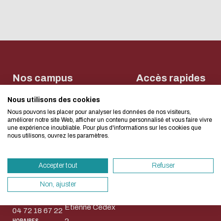
L'écoconception, ça 
concerne aussi !
Nos campus
Accès rapides
Nous utilisons des cookies
Nous avons développé ce site Internet dans 
Contact
Bibliothèque
Bibliothèque
Nous pouvons les placer pour analyser les données de nos visiteurs,
Règlement
d'une démarche forte d'écoconception.
Michel
Wangari
améliorer notre site Web, afficher un contenu personnalisé et vous faire vivre
commun des
Serres (Lyon-
Maathai
une expérience inoubliable. Pour plus d'informations sur les cookies que
bibliothèques
nous utilisons, ouvrez les paramètres.
Ecully)
(Saint-
Ecully-Lyon
Si vous aussi vous souhaitez diminuer drasti
Etienne)
Saint-Etienne
36, Avenue
besoins énergétiques nécessaires à votre na
NEWSLETTER
Accepter tout
Refuser
58, rue Jean
Guy de
vous pouvez le parcourir dans son Mode Eco.
Parot
Collongue
sollicitera très peu nos serveurs et vous devi
Non, ajuster
42023 Saint-
69134 Écully
un acteur majeur de l’écoconception.
Etienne Cedex
04 72 18 67 22
Merci pour votre contribution !